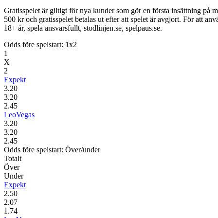
Gratisspelet är giltigt för nya kunder som gör en första insättning på
500 kr och gratisspelet betalas ut efter att spelet är avgjort. För att a
18+ år, spela ansvarsfullt, stodlinjen.se, spelpaus.se.
Odds före spelstart: 1x2
1
X
2
Expekt
3.20
3.20
2.45
LeoVegas
3.20
3.20
2.45
Odds före spelstart: Över/under
Totalt
Över
Under
Expekt
2.50
2.07
1.74