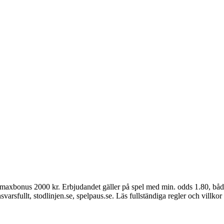
maxbonus 2000 kr. Erbjudandet gäller på spel med min. odds 1.80, både
varsfullt, stodlinjen.se, spelpaus.se. Läs fullständiga regler och villkor