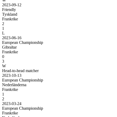
W
2023-09-12
Friendly
Tyskland
Frankrike
2
1
L
2023-06-16
European Championship
Gibraltar
Frankrike
0
3
W
Head-to-head matcher
2023-10-13
European Championship
Nederländerna
Frankrike
1
2
2023-03-24
European Championship
Frankrike