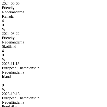
2024-06-06
Friendly
Nederländerna
Kanada
4
0
W
2024-03-22
Friendly
Nederländerna
Skottland
4
0
W
2023-11-18
European Championship
Nederländerna
Irland
1
0
W
2023-10-13
European Championship
Nederländerna
Frankrike