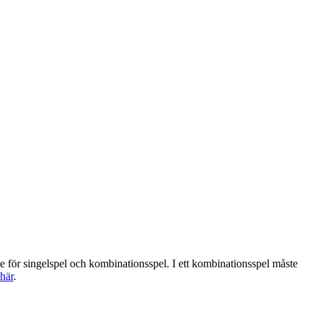
 för singelspel och kombinationsspel. I ett kombinationsspel måste
här
.