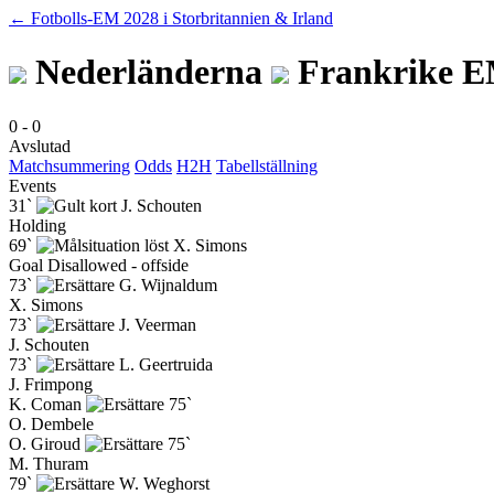
← Fotbolls-EM 2028 i Storbritannien & Irland
Nederländerna
Frankrike
E
0
-
0
Avslutad
Matchsummering
Odds
H2H
Tabellställning
Events
31`
J. Schouten
Holding
69`
X. Simons
Goal Disallowed - offside
73`
G. Wijnaldum
X. Simons
73`
J. Veerman
J. Schouten
73`
L. Geertruida
J. Frimpong
K. Coman
75`
O. Dembele
O. Giroud
75`
M. Thuram
79`
W. Weghorst