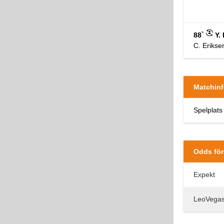
88`
Y.
C. Erikse
Matchinf
Spelplats
Odds för
Expekt
LeoVega