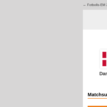
← Fotbolls-EM 2
Da
Matchs