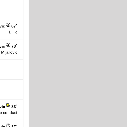
vic
67`
I. Ilic
vic
73`
 Mijailovic
vic
83`
e conduct
vic
87`