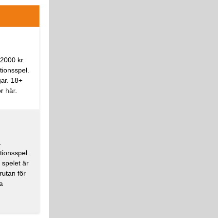
2000 kr.
tionsspel.
gar. 18+
or
här
.
.
tionsspel.
 spelet är
rutan för
a