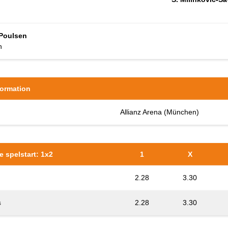
 Poulsen
n
ormation
Allianz Arena (München)
e spelstart: 1x2
1
X
2.28
3.30
s
2.28
3.30