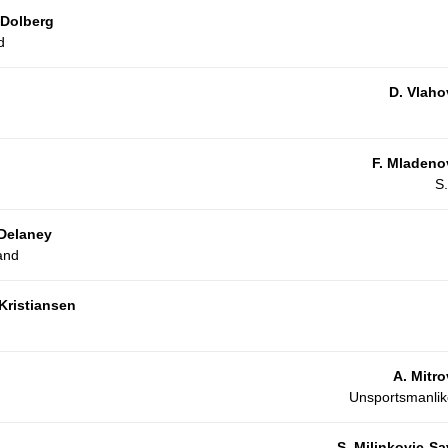
 Dolberg
d
D. Vlaho
F. Mladeno
S.
 Delaney
and
 Kristiansen
A. Mitro
Unsportsmanlik
S. Milinkovic-Sa