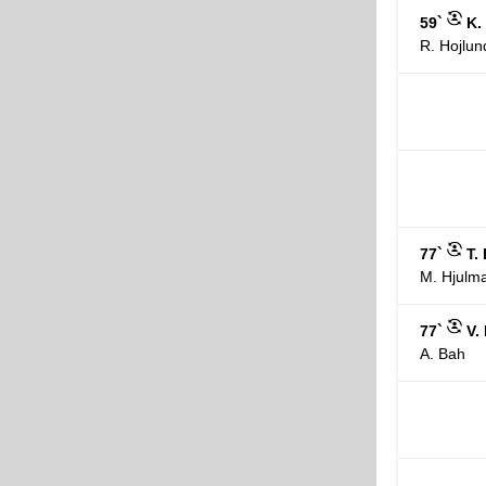
59`
K.
R. Hojlun
77`
T.
M. Hjulm
77`
V.
A. Bah