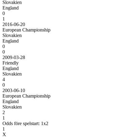
Slovakien
England
0
1
2016-06-20
European Championship
Slovakien
England
0
0
2009-03-28
Friendly
England
Slovakien
4
0
2003-06-10
European Championship
England
Slovakien
2
1
Odds före spelstart: 1x2
1
X