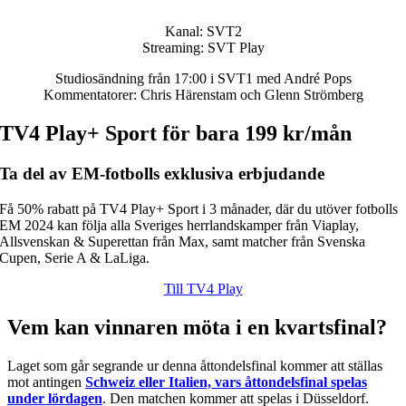
Kanal: SVT2
Streaming: SVT Play
Studiosändning från 17:00 i SVT1 med André Pops
Kommentatorer: Chris Härenstam och Glenn Strömberg
TV4 Play+ Sport för bara 199 kr/mån
Ta del av EM-fotbolls exklusiva erbjudande
Få 50% rabatt på TV4 Play+ Sport i 3 månader, där du utöver fotbolls
EM 2024 kan följa alla Sveriges herrlandskamper från Viaplay,
Allsvenskan & Superettan från Max, samt matcher från Svenska
Cupen, Serie A & LaLiga.
Till TV4 Play
Vem kan vinnaren möta i en kvartsfinal?
Laget som går segrande ur denna åttondelsfinal kommer att ställas
mot antingen
Schweiz eller Italien, vars åttondelsfinal spelas
under lördagen
. Den matchen kommer att spelas i Düsseldorf.