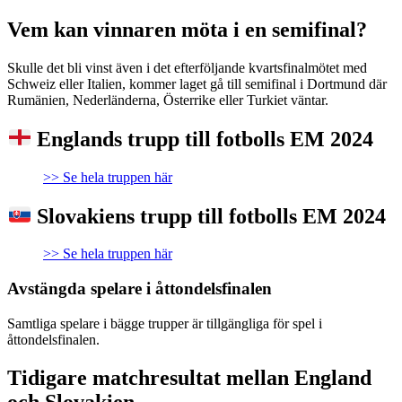
Vem kan vinnaren möta i en semifinal?
Skulle det bli vinst även i det efterföljande kvartsfinalmötet med
Schweiz eller Italien, kommer laget gå till semifinal i Dortmund där
Rumänien, Nederländerna, Österrike eller Turkiet väntar.
Englands trupp till fotbolls EM 2024
>> Se hela truppen här
Slovakiens trupp till fotbolls EM 2024
>> Se hela truppen här
Avstängda spelare i åttondelsfinalen
Samtliga spelare i bägge trupper är tillgängliga för spel i
åttondelsfinalen.
Tidigare matchresultat mellan England
och Slovakien