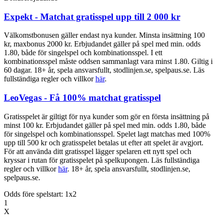
Expekt
- Matchat gratisspel upp till 2 000 kr
Välkomstbonusen gäller endast nya kunder. Minsta insättning 100
kr, maxbonus 2000 kr. Erbjudandet gäller på spel med min. odds
1.80, både för singelspel och kombinationsspel. I ett
kombinationsspel måste oddsen sammanlagt vara minst 1.80. Giltig i
60 dagar. 18+ år, spela ansvarsfullt, stodlinjen.se, spelpaus.se. Läs
fullständiga regler och villkor
här
.
LeoVegas
- Få 100% matchat gratisspel
Gratisspelet är giltigt för nya kunder som gör en första insättning på
minst 100 kr. Erbjudandet gäller på spel med min. odds 1.80, både
för singelspel och kombinationsspel. Spelet lagt matchas med 100%
upp till 500 kr och gratisspelet betalas ut efter att spelet är avgjort.
För att använda ditt gratisspel lägger spelaren ett nytt spel och
kryssar i rutan för gratisspelet på spelkupongen. Läs fullständiga
regler och villkor
här
. 18+ år, spela ansvarsfullt, stodlinjen.se,
spelpaus.se.
Odds före spelstart: 1x2
1
X