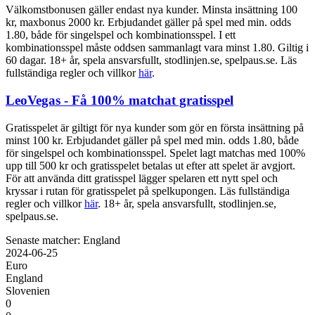
Välkomstbonusen gäller endast nya kunder. Minsta insättning 100
kr, maxbonus 2000 kr. Erbjudandet gäller på spel med min. odds
1.80, både för singelspel och kombinationsspel. I ett
kombinationsspel måste oddsen sammanlagt vara minst 1.80. Giltig i
60 dagar. 18+ år, spela ansvarsfullt, stodlinjen.se, spelpaus.se. Läs
fullständiga regler och villkor
här
.
LeoVegas
- Få 100% matchat gratisspel
Gratisspelet är giltigt för nya kunder som gör en första insättning på
minst 100 kr. Erbjudandet gäller på spel med min. odds 1.80, både
för singelspel och kombinationsspel. Spelet lagt matchas med 100%
upp till 500 kr och gratisspelet betalas ut efter att spelet är avgjort.
För att använda ditt gratisspel lägger spelaren ett nytt spel och
kryssar i rutan för gratisspelet på spelkupongen. Läs fullständiga
regler och villkor
här
. 18+ år, spela ansvarsfullt, stodlinjen.se,
spelpaus.se.
Senaste matcher: England
2024-06-25
Euro
England
Slovenien
0