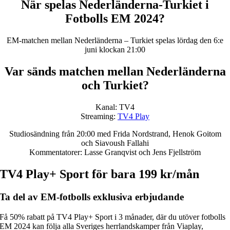
När spelas Nederländerna-Turkiet i
Fotbolls EM 2024?
EM-matchen mellan Nederländerna – Turkiet spelas lördag den 6:e
juni klockan 21:00
Var sänds matchen mellan Nederländerna
och Turkiet?
Kanal: TV4
Streaming:
TV4 Play
Studiosändning från 20:00 med Frida Nordstrand, Henok Goitom
och Siavoush Fallahi
Kommentatorer: Lasse Granqvist och Jens Fjellström
TV4 Play+ Sport för bara 199 kr/mån
Ta del av EM-fotbolls exklusiva erbjudande
Få 50% rabatt på TV4 Play+ Sport i 3 månader, där du utöver fotbolls
EM 2024 kan följa alla Sveriges herrlandskamper från Viaplay,