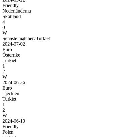
Friendly
Nederländerna
Skottland
4
0
W
Senaste matcher: Turkiet
2024-07-02
Euro
Österrike
Turkiet
1
2
W
2024-06-26
Euro
Tjeckien
Turkiet
1
2
W
2024-06-10
Friendly
Polen