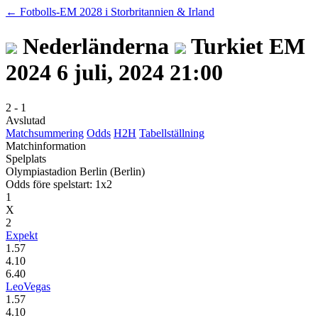
← Fotbolls-EM 2028 i Storbritannien & Irland
Nederländerna
Turkiet
EM
2024
6 juli, 2024 21:00
2
-
1
Avslutad
Matchsummering
Odds
H2H
Tabellställning
Matchinformation
Spelplats
Olympiastadion Berlin (Berlin)
Odds före spelstart: 1x2
1
X
2
Expekt
1.57
4.10
6.40
LeoVegas
1.57
4.10