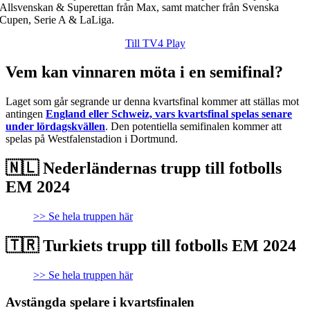
Allsvenskan & Superettan från Max, samt matcher från Svenska
Cupen, Serie A & LaLiga.
Till TV4 Play
Vem kan vinnaren möta i en semifinal?
Laget som går segrande ur denna kvartsfinal kommer att ställas mot
antingen
England eller Schweiz, vars kvartsfinal spelas senare
under lördagskvällen
. Den potentiella semifinalen kommer att
spelas på Westfalenstadion i Dortmund.
🇳🇱 Nederländernas trupp till fotbolls
EM 2024
>> Se hela truppen här
🇹🇷 Turkiets trupp till fotbolls EM 2024
>> Se hela truppen här
Avstängda spelare i kvartsfinalen