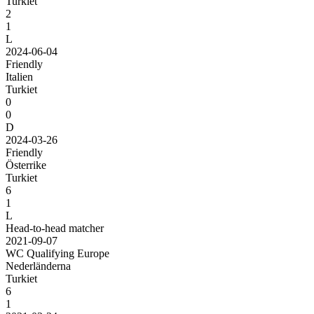
Turkiet
2
1
L
2024-06-04
Friendly
Italien
Turkiet
0
0
D
2024-03-26
Friendly
Österrike
Turkiet
6
1
L
Head-to-head matcher
2021-09-07
WC Qualifying Europe
Nederländerna
Turkiet
6
1