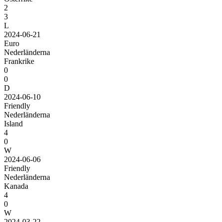
2
3
L
2024-06-21
Euro
Nederländerna
Frankrike
0
0
D
2024-06-10
Friendly
Nederländerna
Island
4
0
W
2024-06-06
Friendly
Nederländerna
Kanada
4
0
W
2024-03-22