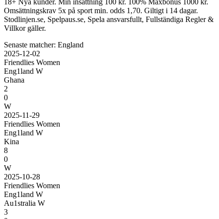
18+ Nya kunder. Min insättning 100 kr. 100% Maxbonus 1000 kr.
Omsättningskrav 5x på sport min. odds 1,70. Giltigt i 14 dagar.
Stodlinjen.se, Spelpaus.se, Spela ansvarsfullt, Fullständiga Regler &
Villkor gäller.
Senaste matcher: England
2025-12-02
Friendlies Women
Eng1land W
Ghana
2
0
W
2025-11-29
Friendlies Women
Eng1land W
Kina
8
0
W
2025-10-28
Friendlies Women
Eng1land W
Au1stralia W
3