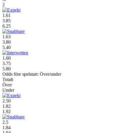
2
1.61
3.85
6.25
1.63
3.80
5.40
1.60
3.75
5.80
Odds före spelstart: Över/under
Totalt
Över
Under
2.50
1.82
1.92
2.5
1.84
1.94