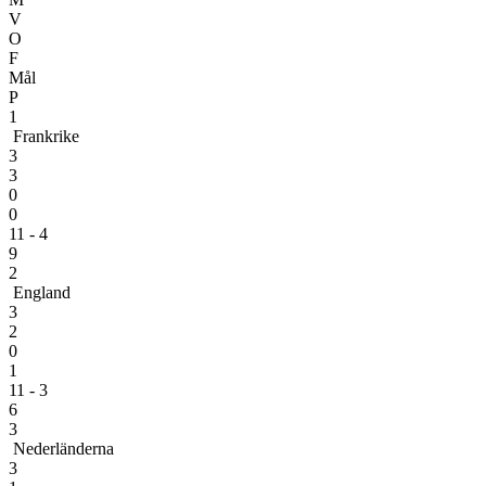
V
O
F
Mål
P
1
Frankrike
3
3
0
0
11 - 4
9
2
England
3
2
0
1
11 - 3
6
3
Nederländerna
3