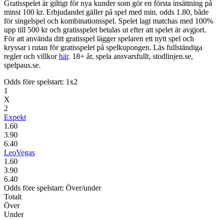
Gratisspelet är giltigt för nya kunder som gör en första insättning på
minst 100 kr. Erbjudandet gäller på spel med min. odds 1.80, både
för singelspel och kombinationsspel. Spelet lagt matchas med 100%
upp till 500 kr och gratisspelet betalas ut efter att spelet är avgjort.
För att använda ditt gratisspel lägger spelaren ett nytt spel och
kryssar i rutan för gratisspelet på spelkupongen. Läs fullständiga
regler och villkor
här
. 18+ år, spela ansvarsfullt, stodlinjen.se,
spelpaus.se.
Odds före spelstart: 1x2
1
X
2
Expekt
1.60
3.90
6.40
LeoVegas
1.60
3.90
6.40
Odds före spelstart: Över/under
Totalt
Över
Under