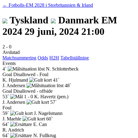
← Fotbolls-EM 2028 i Storbritannien & Irland
Tyskland
Danmark
EM
2024
29 juni, 2024 21:00
2
-
0
Avslutad
Matchsummering
Odds
H2H
Tabellställning
Events
4`
N. Schlotterbeck
Goal Disallowed - Foul
K. Hjulmand
41`
J. Andersen
48`
Goal Disallowed - offside
53`
1 - 0
K. Havertz (pen.)
J. Andersen
57`
Foul
59`
J. Nagelsmann
J. Maehle
60`
64`
E. Can
R. Andrich
64`
N. Fullkrug