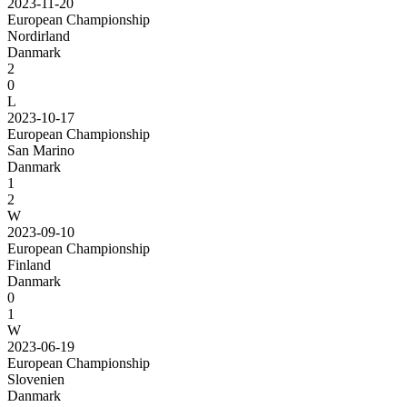
2023-11-20
European Championship
Nordirland
Danmark
2
0
L
2023-10-17
European Championship
San Marino
Danmark
1
2
W
2023-09-10
European Championship
Finland
Danmark
0
1
W
2023-06-19
European Championship
Slovenien
Danmark