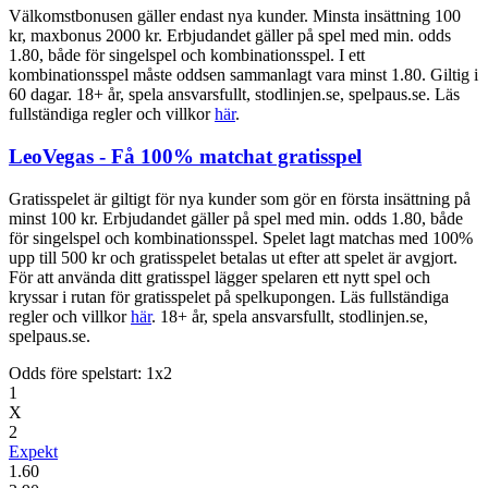
Välkomstbonusen gäller endast nya kunder. Minsta insättning 100
kr, maxbonus 2000 kr. Erbjudandet gäller på spel med min. odds
1.80, både för singelspel och kombinationsspel. I ett
kombinationsspel måste oddsen sammanlagt vara minst 1.80. Giltig i
60 dagar. 18+ år, spela ansvarsfullt, stodlinjen.se, spelpaus.se. Läs
fullständiga regler och villkor
här
.
LeoVegas
- Få 100% matchat gratisspel
Gratisspelet är giltigt för nya kunder som gör en första insättning på
minst 100 kr. Erbjudandet gäller på spel med min. odds 1.80, både
för singelspel och kombinationsspel. Spelet lagt matchas med 100%
upp till 500 kr och gratisspelet betalas ut efter att spelet är avgjort.
För att använda ditt gratisspel lägger spelaren ett nytt spel och
kryssar i rutan för gratisspelet på spelkupongen. Läs fullständiga
regler och villkor
här
. 18+ år, spela ansvarsfullt, stodlinjen.se,
spelpaus.se.
Odds före spelstart: 1x2
1
X
2
Expekt
1.60