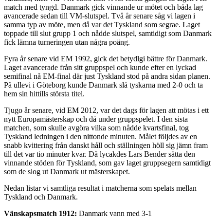
match med tyngd. Danmark gick vinnande ur mötet och båda lag
avancerade sedan till VM-slutspel. Två år senare såg vi lagen i
samma typ av möte, men då var det Tyskland som segrae. Laget
toppade till slut grupp 1 och nådde slutspel, samtidigt som Danmark
fick lämna turneringen utan några poäng.
Fyra år senare vid EM 1992, gick det betydlgi bättre för Danmark.
Laget avancerade från sitt gruppspel och kunde efter en lyckad
semifinal nå EM-final där just Tyskland stod på andra sidan planen.
På ullevi i Göteborg kunde Danmark slå tyskarna med 2-0 och ta
hem sin hittills största titel.
Tjugo år senare, vid EM 2012, var det dags för lagen att mötas i ett
nytt Europamästerskap och då under gruppspelet. I den sista
matchen, som skulle avgöra vilka som nådde kvartsfinal, tog
Tyskland ledningen i den nittonde minuten. Målet följdes av en
snabb kvittering från danskt håll och ställningen höll sig jämn fram
till det var tio minuter kvar. Då lycakdes Lars Bender sätta den
vinnande stöden för Tyskland, som gav laget gruppsegern samtidigt
som de slog ut Danmark ut mästerskapet.
Nedan listar vi samtliga resultat i matcherna som spelats mellan
Tyskland och Danmark.
Vänskapsmatch 1912:
Danmark vann med 3-1