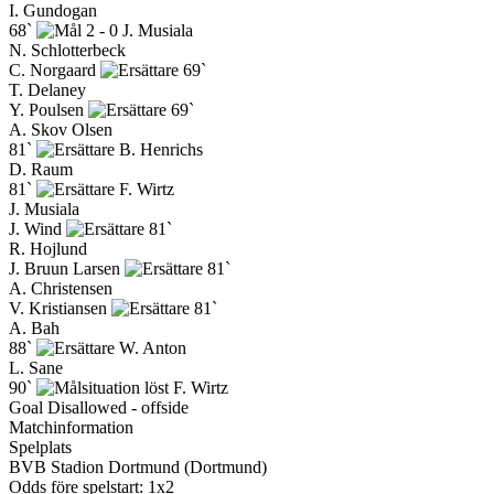
I. Gundogan
68`
2 - 0
J. Musiala
N. Schlotterbeck
C. Norgaard
69`
T. Delaney
Y. Poulsen
69`
A. Skov Olsen
81`
B. Henrichs
D. Raum
81`
F. Wirtz
J. Musiala
J. Wind
81`
R. Hojlund
J. Bruun Larsen
81`
A. Christensen
V. Kristiansen
81`
A. Bah
88`
W. Anton
L. Sane
90`
F. Wirtz
Goal Disallowed - offside
Matchinformation
Spelplats
BVB Stadion Dortmund (Dortmund)
Odds före spelstart: 1x2