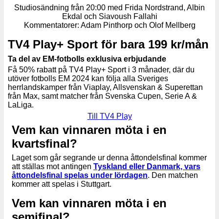
Studiosändning från 20:00 med Frida Nordstrand, Albin
Ekdal och Siavoush Fallahi
Kommentatorer: Adam Pinthorp och Olof Mellberg
TV4 Play+ Sport för bara 199 kr/mån
Ta del av EM-fotbolls exklusiva erbjudande
Få 50% rabatt på TV4 Play+ Sport i 3 månader, där du
utöver fotbolls EM 2024 kan följa alla Sveriges
herrlandskamper från Viaplay, Allsvenskan & Superettan
från Max, samt matcher från Svenska Cupen, Serie A &
LaLiga.
Till TV4 Play
Vem kan vinnaren möta i en
kvartsfinal?
Laget som går segrande ur denna åttondelsfinal kommer
att ställas mot antingen
Tyskland eller Danmark, vars
åttondelsfinal spelas under lördagen
. Den matchen
kommer att spelas i Stuttgart.
Vem kan vinnaren möta i en
semifinal?