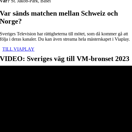
Var?
St. Jakob-Park, Basel
Var sänds matchen mellan Schweiz och
Norge?
Sveriges Television har rättigheterna till mötet, som då kommer gå att
följa i deras kanaler. Du kan även streama hela mästerskapet i Viaplay.
TILL VIAPLAY
VIDEO: Sveriges väg till VM-bronset 2023