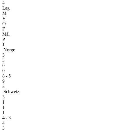
#
Lag
M
V
O
F
Mål
P
1
Norge
3
3
0
0
8 - 5
9
2
Schweiz
3
1
1
1
4 - 3
4
3