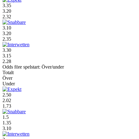
3.35
3.20
2.32
3.10
3.20
2.35
3.30
3.15
2.28
Odds före spelstart: Över/under
Totalt
Över
Under
2.50
2.02
1.73
1.5
1.35
3.10