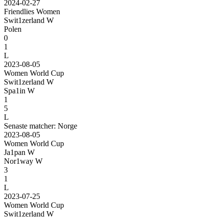
2024-02-27
Friendlies Women
Swit1zerland W
Polen
0
1
L
2023-08-05
Women World Cup
Swit1zerland W
Spa1in W
1
5
L
Senaste matcher: Norge
2023-08-05
Women World Cup
Ja1pan W
Nor1way W
3
1
L
2023-07-25
Women World Cup
Swit1zerland W