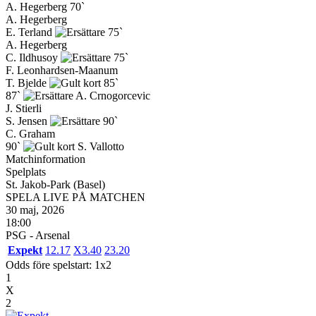
A. Hegerberg
70`
A. Hegerberg
E. Terland
75`
A. Hegerberg
C. Ildhusoy
75`
F. Leonhardsen-Maanum
T. Bjelde
85`
87`
A. Crnogorcevic
J. Stierli
S. Jensen
90`
C. Graham
90`
S. Vallotto
Matchinformation
Spelplats
St. Jakob-Park (Basel)
SPELA LIVE PÅ MATCHEN
30 maj, 2026
18:00
PSG - Arsenal
Expekt
1
2.17
X
3.40
2
3.20
Odds före spelstart: 1x2
1
X
2