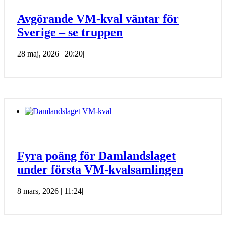
Avgörande VM-kval väntar för
Sverige – se truppen
28 maj, 2026 | 20:20
|
Fyra poäng för Damlandslaget
under första VM-kvalsamlingen
8 mars, 2026 | 11:24
|