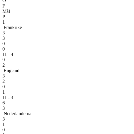
O
F
Mål
P
1
Frankrike
3
3
0
0
11 - 4
9
2
England
3
2
0
1
11 - 3
6
3
Nederländerna
3
1
0