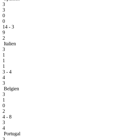
3
3
0
0
14 - 3
9
2
Italien
3
1
1
1
3 - 4
4
3
Belgien
3
1
0
2
4 - 8
3
4
Portugal
3