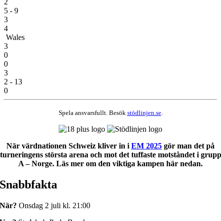
2
5 - 9
3
4
Wales
3
0
0
3
2 - 13
0
Spela ansvarsfullt. Besök
stödlinjen.se
.
När värdnationen Schweiz kliver in i
EM 2025
gör man det på
turneringens största arena och mot det tuffaste motståndet i grup
A – Norge. Läs mer om den viktiga kampen här nedan.
Snabbfakta
När?
Onsdag 2 juli kl. 21:00