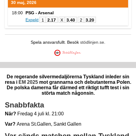
30 maj, 2026
18:00
PSG - Arsenal
Expekt
1
2.17
X
3.40
2
3.20
Spela ansvarsfullt. Besök
stödlinjen.se
.
De regerande silvermedaljörerna Tyskland inleder sin
resa i
EM 2025
mot grannarna och debutanterna Polen.
De polska damerna får därmed ett riktigt tufft test i sin
störta match någonsin.
Snabbfakta
När?
Fredag 4 juli kl. 21:00
Var?
Arena St.Gallen, Sankt Gallen
Var sänds matchen mellan Tyskland