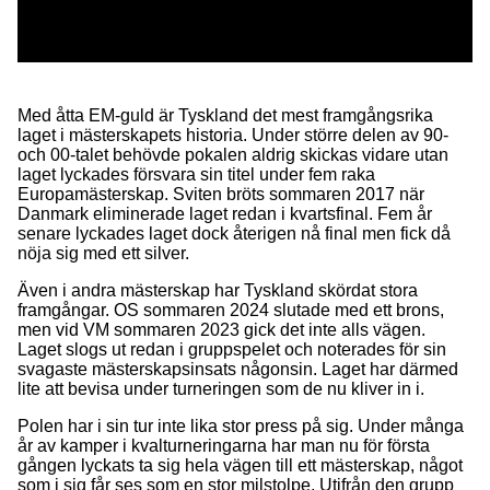
Med åtta EM-guld är Tyskland det mest framgångsrika
laget i mästerskapets historia. Under större delen av 90-
och 00-talet behövde pokalen aldrig skickas vidare utan
laget lyckades försvara sin titel under fem raka
Europamästerskap. Sviten bröts sommaren 2017 när
Danmark eliminerade laget redan i kvartsfinal. Fem år
senare lyckades laget dock återigen nå final men fick då
nöja sig med ett silver.
Även i andra mästerskap har Tyskland skördat stora
framgångar. OS sommaren 2024 slutade med ett brons,
men vid VM sommaren 2023 gick det inte alls vägen.
Laget slogs ut redan i gruppspelet och noterades för sin
svagaste mästerskapsinsats någonsin. Laget har därmed
lite att bevisa under turneringen som de nu kliver in i.
Polen har i sin tur inte lika stor press på sig. Under många
år av kamper i kvalturneringarna har man nu för första
gången lyckats ta sig hela vägen till ett mästerskap, något
som i sig får ses som en stor milstolpe. Utifrån den grupp