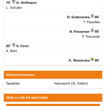
70`
G. Hoffmann
L. Schuller
D. Grabowska
80`
T. Pawollek
N. Krezyman
80`
P. Tomasiak
85`
S. Cerci
K. Buhl
K. Slowinska
90`
Matchinformation
Spelplats
kybunpark (St. Gallen)
SPELA LIVE PÅ MATCHEN