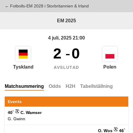
← Fotbolls-EM 2028 i Storbritannien & Irland
EM 2025
4 juli, 2025 21:00
2
-
0
Tyskland
Polen
AVSLUTAD
Matchsummering
Odds
H2H
Tabellställning
Events
40`
C. Wamser
G. Gwinn
O. Wos
46`