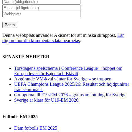
Denna webbplats använder Akismet för att minska skräppost.
Lär
dig om hur din kommentarsdata bearbetas
.
SENASTE NYHETER
Torsdagens spelschema i Conference League – hoppet om
Europa lever för Bajen och Blåvitt
Avgörande VM-kval väntar för Sverige – se truppen
UEFA Champions League 2025/26: Resultat och höjdpunkter
från semifinal 1
Grupperna till F19-EM 2026 – gynnsam lottning för Sverige
Sverige är klara för U19-EM 2026
Fotbolls EM 2025
Dam fotbolls EM 2025