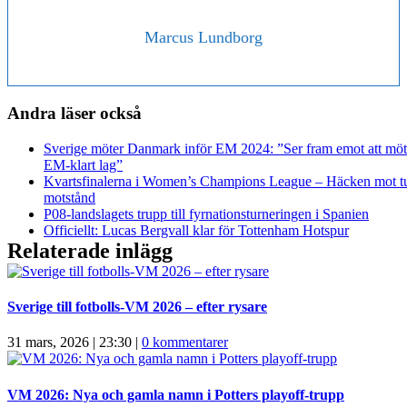
Marcus Lundborg
Andra läser också
Sverige möter Danmark inför EM 2024: ”Ser fram emot att möta
EM-klart lag”
Kvartsfinalerna i Women’s Champions League – Häcken mot tu
motstånd
P08-landslagets trupp till fyrnationsturneringen i Spanien
Officiellt: Lucas Bergvall klar för Tottenham Hotspur
Relaterade inlägg
Sverige till fotbolls-VM 2026 – efter rysare
31 mars, 2026 | 23:30
|
0 kommentarer
VM 2026: Nya och gamla namn i Potters playoff-trupp