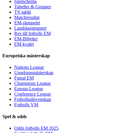
Spelschema
Tabeller & Grupper
TV-tablå
Matchresultat
EM-slutspelet
Landslagstrupper
Res till fotbolls EM
EM-Biljetter
EM kvalet
Europeiska mästerskap
Nations League
Ungdomsmästerskap
Futsal EM
Champions League
Europa League
Conference League
Fotbollsallsvenskan
Fotbolls VM
Spel & odds
Odds fotbolls EM 2025