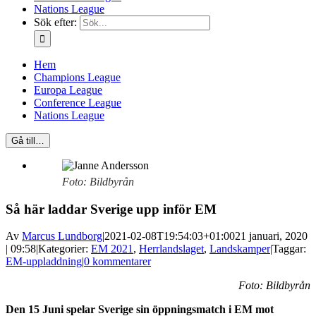
Nations League
Sök efter:
Hem
Champions League
Europa League
Conference League
Nations League
Gå till…
Foto: Bildbyrån
Så här laddar Sverige upp inför EM
Av
Marcus Lundborg
|
2021-02-08T19:54:03+01:00
21 januari, 2020
| 09:58
|
Kategorier:
EM 2021
,
Herrlandslaget
,
Landskamper
|
Taggar:
EM-uppladdning
|
0 kommentarer
Foto: Bildbyrån
Den 15 Juni spelar Sverige sin öppningsmatch i EM mot