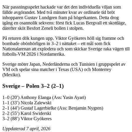
När passningsspelet hackade var det den individuella viljan som
fällde avgörandet. Med två minuter kvar av ordinarie tid bröt
inhopparen Gustav Lundgren fram på högerkanten. Detta drog
igång en osannolik sekvens: först fick Lucas Bergvall ett skottläge,
därefter sköt Besfort Zeneli bollen i stolpen.
På returen dök kungen upp. Viktor Gyökeres höll sig framme och
bombade obönhörligen in 3–2 i nättaket – ett mål som fick
Nationalarenan att explodera och som skickar Sverige raka vägen till
fotbolls-VM 2026 i Nordamerika.
Sverige möter Japan, Nederländerna och Tunisien i gruppspelet av
VM och spelar sina matcher i Texas (USA) och Monterrey
(Mexiko).
Sverige – Polen 3–2 (2–1)
1–0 (20′) Anthony Elanga (Ass: Yasin Ayari)
1–1 (33′) Nicola Zalewski
2–1 (44′) Gustaf Lagerbielke (Ass: Benjamin Nygren)
2–2 (55′) Karol Swiderski
3–2 (88′) Viktor Gyökeres
Uppdaterad 7 april, 2026