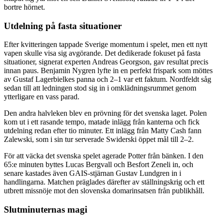
bortre hörnet.
Utdelning på fasta situationer
Efter kvitteringen tappade Sverige momentum i spelet, men ett nytt
vapen skulle visa sig avgörande. Det dedikerade fokuset på fasta
situationer, signerat experten Andreas Georgson, gav resultat precis
innan paus. Benjamin Nygren lyfte in en perfekt frispark som möttes
av Gustaf Lagerbielkes panna och 2–1 var ett faktum. Nordfeldt såg
sedan till att ledningen stod sig in i omklädningsrummet genom
ytterligare en vass parad.
Den andra halvleken blev en prövning för det svenska laget. Polen
kom ut i ett rasande tempo, matade inlägg från kanterna och fick
utdelning redan efter tio minuter. Ett inlägg från Matty Cash fann
Zalewski, som i sin tur serverade Swiderski öppet mål till 2–2.
För att väcka det svenska spelet agerade Potter från bänken. I den
65:e minuten byttes Lucas Bergvall och Besfort Zeneli in, och
senare kastades även GAIS-stjärnan Gustav Lundgren in i
handlingarna. Matchen präglades därefter av ställningskrig och ett
utbrett missnöje mot den slovenska domarinsatsen från publikhåll.
Slutminuternas magi