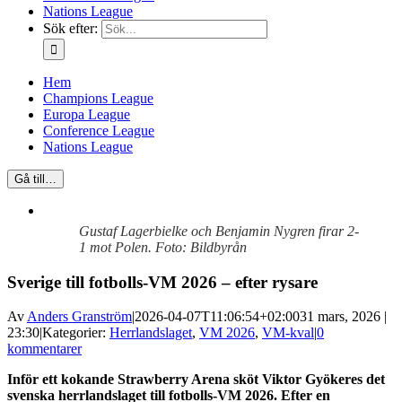
Nations League
Sök efter:
Hem
Champions League
Europa League
Conference League
Nations League
Gå till…
Gustaf Lagerbielke och Benjamin Nygren firar 2-
1 mot Polen. Foto: Bildbyrån
Sverige till fotbolls-VM 2026 – efter rysare
Av
Anders Granström
|
2026-04-07T11:06:54+02:00
31 mars, 2026 |
23:30
|
Kategorier:
Herrlandslaget
,
VM 2026
,
VM-kval
|
0
kommentarer
Inför ett kokande Strawberry Arena sköt Viktor Gyökeres det
svenska herrlandslaget till fotbolls-VM 2026. Efter en