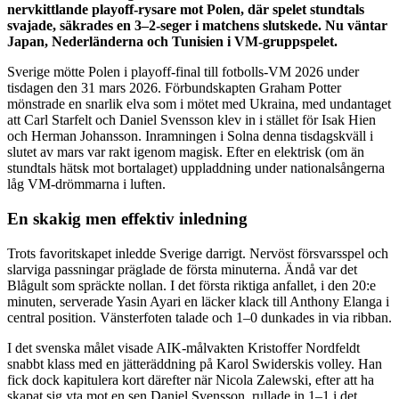
nervkittlande playoff-rysare mot Polen, där spelet stundtals
svajade, säkrades en 3–2-seger i matchens slutskede. Nu väntar
Japan, Nederländerna och Tunisien i VM-gruppspelet.
Sverige mötte Polen i playoff-final till fotbolls-VM 2026 under
tisdagen den 31 mars 2026. Förbundskapten Graham Potter
mönstrade en snarlik elva som i mötet med Ukraina, med undantaget
att Carl Starfelt och Daniel Svensson klev in i stället för Isak Hien
och Herman Johansson. Inramningen i Solna denna tisdagskväll i
slutet av mars var rakt igenom magisk. Efter en elektrisk (om än
stundtals hätsk mot bortalaget) uppladdning under nationalsångerna
låg VM-drömmarna i luften.
En skakig men effektiv inledning
Trots favoritskapet inledde Sverige darrigt. Nervöst försvarsspel och
slarviga passningar präglade de första minuterna. Ändå var det
Blågult som spräckte nollan. I det första riktiga anfallet, i den 20:e
minuten, serverade Yasin Ayari en läcker klack till Anthony Elanga i
central position. Vänsterfoten talade och 1–0 dunkades in via ribban.
I det svenska målet visade AIK-målvakten Kristoffer Nordfeldt
snabbt klass med en jätteräddning på Karol Swiderskis volley. Han
fick dock kapitulera kort därefter när Nicola Zalewski, efter att ha
skapat sig yta mot en sen Daniel Svensson, rullade in 1–1 i det