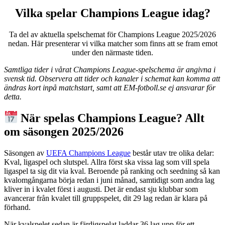
Vilka spelar Champions League idag?
Ta del av aktuella spelschemat för Champions League 2025/2026
nedan. Här presenterar vi vilka matcher som finns att se fram emot
under den närmaste tiden.
Samtliga tider i vårat Champions League-spelschema är angivna i
svensk tid. Observera att tider och kanaler i schemat kan komma att
ändras kort inpå matchstart, samt att EM-fotboll.se ej ansvarar för
detta.
När spelas Champions League? Allt
om säsongen 2025/2026
Säsongen av
UEFA Champions League
består utav tre olika delar:
Kval, ligaspel och slutspel. Allra först ska vissa lag som vill spela
ligaspel ta sig dit via kval. Beroende på ranking och seedning så kan
kvalomgångarna börja redan i juni månad, samtidigt som andra lag
kliver in i kvalet först i augusti. Det är endast sju klubbar som
avancerar från kvalet till gruppspelet, dit 29 lag redan är klara på
förhand.
När kvalspelet sedan är färdigspelat laddar 36 lag upp för ett