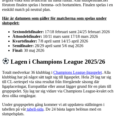
avgöra vilka som avancerar till nästa runda. Alla slutspelsmatcher
förutom finalen spelas i hemma- och bortamöten. Finalen spelas i en
enskild match på neutral plan.
Här är datumen som gäller för matcherna som spelas under
slutspelet:
Sextondelsfinaler:
17/18 februari samt 24/25 februari 2026
Åttondelsfinaler:
10/11 mars samt 17/18 mars 2026
Kvartsfinaler:
7/8 april samt 14/15 april 2026
Semifinaler:
28/29 april samt 5/6 maj 2026
Final:
30 maj 2026
Lagen i Champions League 2025/26
Totalt medverkar 36 klubblag i
Champions League-ligaspelet
. Alla
klubblag har på något sätt tagit sig till ligaspelet. Hela 29 lag tar sig
till CL-seriespel via sina resultat från föregående säsong där
ligaplaceringar, Europatitlar eller annat lägger grund för en plats till
gruppspelet. Sju lag tar sig vidare via Champions League-kvalet och
dess olika omgångar.
Under gruppspelets gång kommer vi att uppdatera ställningen i
tabellen på vår
tabell-sida
. De 24 bästa lagen belönas med en
slutspelsplats.