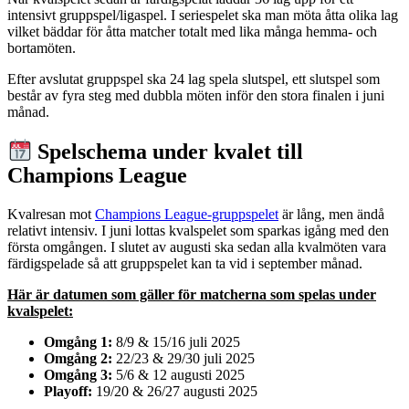
intensivt gruppspel/ligaspel. I seriespelet ska man möta åtta olika lag
vilket bäddar för åtta matcher totalt med lika många hemma- och
bortamöten.
Efter avslutat gruppspel ska 24 lag spela slutspel, ett slutspel som
består av fyra steg med dubbla möten inför den stora finalen i juni
månad.
Spelschema under kvalet till
Champions League
Kvalresan mot
Champions League-gruppspelet
är lång, men ändå
relativt intensiv. I juni lottas kvalspelet som sparkas igång med den
första omgången. I slutet av augusti ska sedan alla kvalmöten vara
färdigspelade så att gruppspelet kan ta vid i september månad.
Här är datumen som gäller för matcherna som spelas under
kvalspelet:
Omgång 1:
8/9 & 15/16 juli 2025
Omgång 2:
22/23 & 29/30 juli 2025
Omgång 3:
5/6 & 12 augusti 2025
Playoff:
19/20 & 26/27 augusti 2025