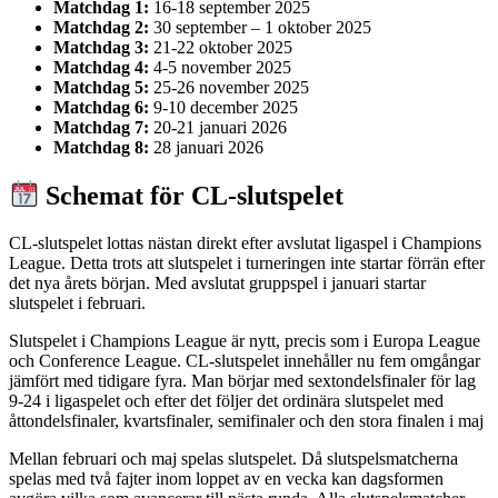
Matchdag 1:
16-18 september 2025
Matchdag 2:
30 september – 1 oktober 2025
Matchdag 3:
21-22 oktober 2025
Matchdag 4:
4-5 november 2025
Matchdag 5:
25-26 november 2025
Matchdag 6:
9-10 december 2025
Matchdag 7:
20-21 januari 2026
Matchdag 8:
28 januari 2026
Schemat för CL-slutspelet
CL-slutspelet lottas nästan direkt efter avslutat ligaspel i Champions
League. Detta trots att slutspelet i turneringen inte startar förrän efter
det nya årets början. Med avslutat gruppspel i januari startar
slutspelet i februari.
Slutspelet i Champions League är nytt, precis som i Europa League
och Conference League. CL-slutspelet innehåller nu fem omgångar
jämfört med tidigare fyra. Man börjar med sextondelsfinaler för lag
9-24 i ligaspelet och efter det följer det ordinära slutspelet med
åttondelsfinaler, kvartsfinaler, semifinaler och den stora finalen i maj
Mellan februari och maj spelas slutspelet. Då slutspelsmatcherna
spelas med två fajter inom loppet av en vecka kan dagsformen