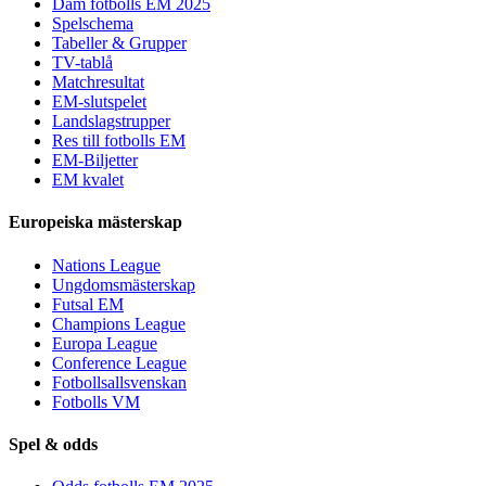
Dam fotbolls EM 2025
Spelschema
Tabeller & Grupper
TV-tablå
Matchresultat
EM-slutspelet
Landslagstrupper
Res till fotbolls EM
EM-Biljetter
EM kvalet
Europeiska mästerskap
Nations League
Ungdomsmästerskap
Futsal EM
Champions League
Europa League
Conference League
Fotbollsallsvenskan
Fotbolls VM
Spel & odds