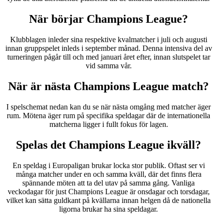
När börjar Champions League?
Klubblagen inleder sina respektive kvalmatcher i juli och augusti
innan gruppspelet inleds i september månad. Denna intensiva del av
turneringen pågår till och med januari året efter, innan slutspelet tar
vid samma vår.
När är nästa Champions League match?
I spelschemat nedan kan du se när nästa omgång med matcher äger
rum. Mötena äger rum på specifika speldagar där de internationella
matcherna ligger i fullt fokus för lagen.
Spelas det Champions League ikväll?
En speldag i Europaligan brukar locka stor publik. Oftast ser vi
många matcher under en och samma kväll, där det finns flera
spännande möten att ta del utav på samma gång. Vanliga
veckodagar för just Champions League är onsdagar och torsdagar,
vilket kan sätta guldkant på kvällarna innan helgen då de nationella
ligorna brukar ha sina speldagar.