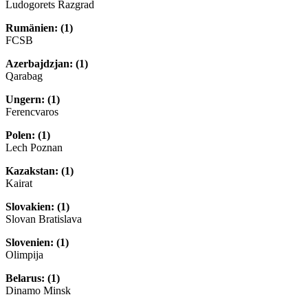
Ludogorets Razgrad
Rumänien: (1)
FCSB
Azerbajdzjan: (1)
Qarabag
Ungern: (1)
Ferencvaros
Polen: (1)
Lech Poznan
Kazakstan: (1)
Kairat
Slovakien: (1)
Slovan Bratislava
Slovenien: (1)
Olimpija
Belarus: (1)
Dinamo Minsk