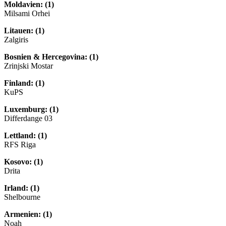
Moldavien: (1)
Milsami Orhei
Litauen: (1)
Zalgiris
Bosnien & Hercegovina: (1)
Zrinjski Mostar
Finland: (1)
KuPS
Luxemburg: (1)
Differdange 03
Lettland: (1)
RFS Riga
Kosovo: (1)
Drita
Irland: (1)
Shelbourne
Armenien: (1)
Noah