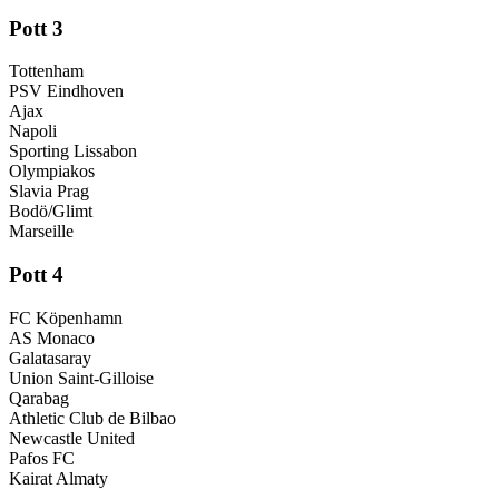
Pott 3
Tottenham
PSV Eindhoven
Ajax
Napoli
Sporting Lissabon
Olympiakos
Slavia Prag
Bodö/Glimt
Marseille
Pott 4
FC Köpenhamn
AS Monaco
Galatasaray
Union Saint-Gilloise
Qarabag
Athletic Club de Bilbao
Newcastle United
Pafos FC
Kairat Almaty