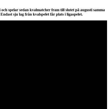
i och spelar sedan kvalmatcher fram till slutet på augusti samma
ndast sju lag från kvalspelet får plats i ligaspelet.