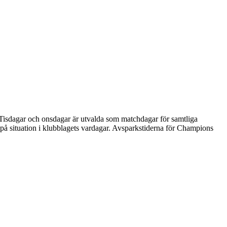
 Tisdagar och onsdagar är utvalda som matchdagar för samtliga
å situation i klubblagets vardagar. Avsparkstiderna för Champions