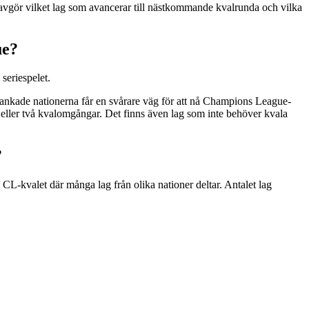
avgör vilket lag som avancerar till nästkommande kvalrunda och vilka
ue?
seriespelet.
t rankade nationerna får en svårare väg för att nå Champions League-
 eller två kvalomgångar. Det finns även lag som inte behöver kvala
?
 CL-kvalet där många lag från olika nationer deltar. Antalet lag