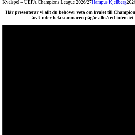
Kvalspel – UEFA Champions League 2026/27
Hampus Kjellberg
202
Här presenterar vi allt du behöver veta om kvalet till Champion
år. Under hela sommaren pågår alltså ett intensivt k