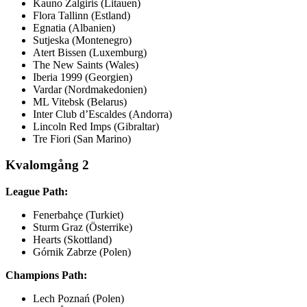
Kauno Žalgiris (Litauen)
Flora Tallinn (Estland)
Egnatia (Albanien)
Sutjeska (Montenegro)
Atert Bissen (Luxemburg)
The New Saints (Wales)
Iberia 1999 (Georgien)
Vardar (Nordmakedonien)
ML Vitebsk (Belarus)
Inter Club d’Escaldes (Andorra)
Lincoln Red Imps (Gibraltar)
Tre Fiori (San Marino)
Kvalomgång 2
League Path:
Fenerbahçe (Turkiet)
Sturm Graz (Österrike)
Hearts (Skottland)
Górnik Zabrze (Polen)
Champions Path:
Lech Poznań (Polen)