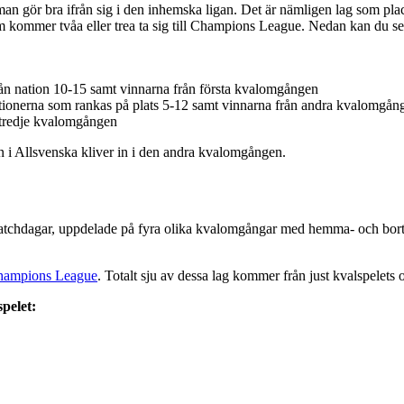
man gör bra ifrån sig i den inhemska ligan. Det är nämligen lag som plac
om kommer tvåa eller trea ta sig till Champions League. Nedan kan du se
rån nation 10-15 samt vinnarna från första kvalomgången
nationerna som rankas på plats 5-12 samt vinnarna från andra kvalomgån
 tredje kvalomgången
n i Allsvenska kliver in i den andra kvalomgången.
 matchdagar, uppdelade på fyra olika kvalomgångar med hemma- och bo
Champions League
. Totalt sju av dessa lag kommer från just kvalspelets 
pelet: