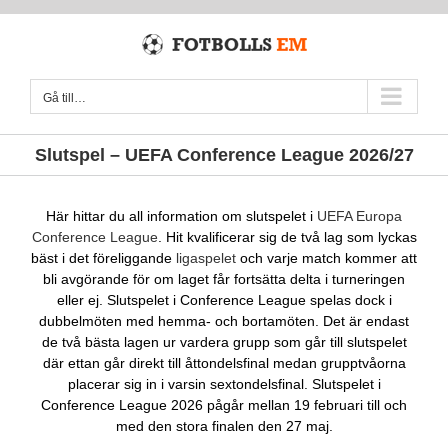
Fortsätt
till
innehållet
Gå till…
Slutspel – UEFA Conference League 2026/27
Här hittar du all information om slutspelet i
UEFA Europa
Conference League
. Hit kvalificerar sig de två lag som lyckas
bäst i det föreliggande
ligaspelet
och varje match kommer att
bli avgörande för om laget får fortsätta delta i turneringen
eller ej. Slutspelet i Conference League spelas dock i
dubbelmöten med hemma- och bortamöten. Det är endast
de två bästa lagen ur vardera grupp som går till slutspelet
där ettan går direkt till åttondelsfinal medan grupptvåorna
placerar sig in i varsin sextondelsfinal. Slutspelet i
Conference League 2026 pågår mellan 19 februari till och
med den stora finalen den 27 maj.