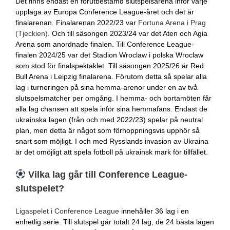
Det finns endast en förutbestämd slutspelsarena inför varje
upplaga av Europa Conference League-året och det är
finalarenan. Finalarenan 2022/23 var
Fortuna Arena i Prag
(Tjeckien)
. Och till säsongen 2023/24 var det Aten och Agia
Arena som anordnade finalen. Till Conference League-
finalen 2024/25 var det Stadion Wroclaw i polska Wroclaw
som stod för finalspektaklet. Till säsongen 2025/26 är Red
Bull Arena i Leipzig finalarena. Förutom detta så spelar alla
lag i turneringen på sina hemma-arenor under en av två
slutspelsmatcher per omgång. I hemma- och bortamöten får
alla lag chansen att spela inför sina hemmafans. Endast de
ukrainska lagen (från och med 2022/23) spelar på neutral
plan, men detta är något som förhoppningsvis upphör så
snart som möjligt. I och med Rysslands invasion av Ukraina
är det omöjligt att spela fotboll på ukrainsk mark för tillfället.
Vilka lag går till Conference League-
slutspelet?
Ligaspelet i Conference League
innehåller 36 lag i en
enhetlig serie. Till slutspel går totalt 24 lag, de 24 bästa lagen