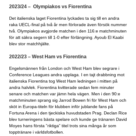
2023/24 – Olympiakos vs Fiorentina
Det italienska laget Fiorentina lyckades ta sig till en andra
raka UECL-final på två år men förlorade även försök nummer
två. Olympiakos avgjorde matchen i den 116:e matchminuten
för att säkra segern till 1-0 efter förlängning. Ayoub El Kaabi
blev stor matchhjälte.
2022/23 – West Ham vs Fiorentina
Engelsmännen från London och West Ham blev segrare i
Conference Leagues andra upplaga. I en tajt drabbning mot
italienska Fiorentina tog West Ham ledningen i mitten på
andra halvlek. Fiorentina kvitterade sedan fem minuter
senare och matchen var jämn hela vägen. Men i den 90:e
matchminuten sprang sig Jarrod Bowen fri för West Ham och
sköt in Europa-titeln för klubben inför jublande fans på
Fortuna Arena i den tjeckiska huvudstaden Prag. Declan Rice
blev turneringens bästa spelare och kunde ge tränaren David
Moyes hans första ”riktiga” titel trots sina många år som
topptränare i världsfotbollen.