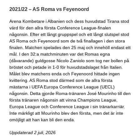
2021/22 – AS Roma vs Feyenoord
Arena Kombetare i Albanien och dess huvudstad Tirana stod
värd för den allra första Conference League-finalen
någonsin. Efter ett långt gruppspel och ett långt slutspel stod
AS Roma och Feyenoord som de två finallagen i den stora
finalen. Matchen spelades den 25 maj och innehöll endast ett
mål. I den 32:a matchminuten var det Romas egna
(dåvarande) guldgosse Nicolo Zaniolo som tog ner bollen på
bröstet och petade in 1-0 för huvudstadslaget från Italien.
Målet blev matchens enda och Feyenoord hittade ingen
kvittering. AS Roma stod därmed som de allra första
mästarna i UEFA Europa Conference League (UECL)
någonsin. Detta gjorde Roma-tränaren José Mourinho till den
första tränaren någonsin att vinna Champions League,
Europa League och Conference League i sin tränarkarriär.
Inte märkligt att Mourinho blev den första, men det är inte
omöjligt att han kan bli den enda.
Uppdaterad 2 juli, 2026