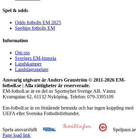
Spel & odds
Odds fotbolls EM 2025
Speltips fotbolls EM
Information
Om oss
Sveriges EM-historia
Landskamper
Landslagsspelare
Ansvarig utgivare är Anders Granström © 2011-
2026 EM-
fotboll.se | Alla rättigheter är reserverade.
EM-fotboll.se är en del av Sportnyhet Sverige AB. Västra
Kvarngatan 62, 61132 Nyköping. Telefon: 079-3395109
Em-fotboll.se är en fristående hemsida och har ingen koppling med
UEFA eller Svenska Fotbollsförbundet.
Spela ansvarsfullt
Spelpaus.se
Page load link