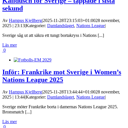
Kalldusch för Sverige – tappade i sista
sekund
Av
Hampus Kjellberg
|
2025-11-28T23:15:03+01:00
28 november,
2025 | 23:13
|
Kategorier:
Damlandslaget
,
Nations League
|
Sverige såg ut att säkra ett tungt bortakryss i Nations [...]
Läs mer
0
Inför: Frankrike mot Sverige i Women’s
Nations League 2025
Av
Hampus Kjellberg
|
2025-11-28T13:44:44+01:00
28 november,
2025 | 13:44
|
Kategorier:
Damlandslaget
,
Nations League
|
Sverige möter Frankrike borta i damernas Nations League 2025.
Bronsmatch [...]
Läs mer
0