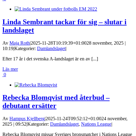
Linda Sembrant tackar för sig – slutar i
landslaget
Av
Maja Roth
|
2025-11-28T10:19:39+01:00
28 november, 2025 |
10:19
|
Kategorier:
Damlandslaget
|
Efter 17 år i det svenska A-landslaget är en av [...]
Läs mer
0
Rebecka Blomqvist med återbud –
debutant ersätter
Av
Hampus Kjellberg
|
2025-11-24T09:52:12+01:00
24 november,
2025 | 09:52
|
Kategorier:
Damlandslaget
,
Nations League
|
Rebecka Blomqvist missar Sveriges bronsmatcher i Nations League