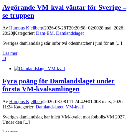
Avgörande VM-kval väntar för Sverige –
se truppen
Av
Hampus Kjellberg
|
2026-05-28T20:20:58+02:00
28 maj, 2026 |
20:20
|
Kategorier:
Dam-EM
,
Damlandslaget
|
Sveriges damlandslag står inför två ödesmatcher i juni för att [...]
Läs mer
0
Fyra poäng för Damlandslaget under
första VM-kvalsamlingen
Av
Hampus Kjellberg
|
2026-03-08T11:24:42+01:00
8 mars, 2026 |
11:24
|
Kategorier:
Damlandslaget
,
VM-kval
|
Sveriges damlandslag har inlett VM-kvalet mot fotbolls-VM 2027.
Under den [...]