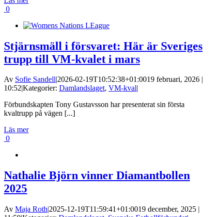
Läs mer
0
Stjärnsmäll i försvaret: Här är Sveriges
trupp till VM-kvalet i mars
Av
Sofie Sandell
|
2026-02-19T10:52:38+01:00
19 februari, 2026 |
10:52
|
Kategorier:
Damlandslaget
,
VM-kval
|
Förbundskapten Tony Gustavsson har presenterat sin första
kvaltrupp på vägen [...]
Läs mer
0
Nathalie Björn vinner Diamantbollen
2025
Av
Maja Roth
|
2025-12-19T11:59:41+01:00
19 december, 2025 |