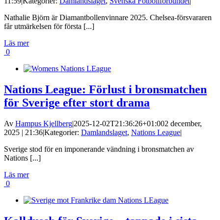
11:59
|
Kategorier:
Damlandslaget
,
Svenska Fotbollförbundet
|
Nathalie Björn är Diamantbollenvinnare 2025. Chelsea-försvararen
får utmärkelsen för första [...]
Läs mer
0
Nations League: Förlust i bronsmatchen
för Sverige efter stort drama
Av
Hampus Kjellberg
|
2025-12-02T21:36:26+01:00
2 december,
2025 | 21:36
|
Kategorier:
Damlandslaget
,
Nations League
|
Sverige stod för en imponerande vändning i bronsmatchen av
Nations [...]
Läs mer
0