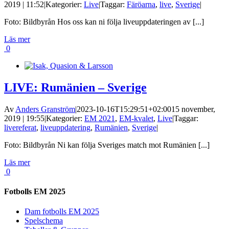
2019 | 11:52
|
Kategorier:
Live
|
Taggar:
Färöarna
,
live
,
Sverige
|
Foto: Bildbyrån Hos oss kan ni följa liveuppdateringen av [...]
Läs mer
0
LIVE: Rumänien – Sverige
Av
Anders Granström
|
2023-10-16T15:29:51+02:00
15 november,
2019 | 19:55
|
Kategorier:
EM 2021
,
EM-kvalet
,
Live
|
Taggar:
livereferat
,
liveuppdatering
,
Rumänien
,
Sverige
|
Foto: Bildbyrån Ni kan följa Sveriges match mot Rumänien [...]
Läs mer
0
Fotbolls EM 2025
Dam fotbolls EM 2025
Spelschema