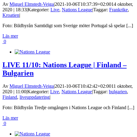
Av
Miguel Elmstedt-Veiga
|
2021-10-06T10:37:39+02:00
14 oktober,
2020 | 18:33
|
Kategorier:
Live
,
Nations League
|
Taggar:
Frankrike
,
Kroatien
|
Foto: Bildbyrån Samtidigt som Sverige möter Portugal så spelar [...]
Läs mer
0
LIVE 11/10: Nations League | Finland –
Bulgarien
Av
Miguel Elmstedt-Veiga
|
2021-10-06T10:42:42+02:00
11 oktober,
2020 | 11:00
|
Kategorier:
Live
,
Nations League
|
Taggar:
bulgarien
,
Finland
,
liveuppdatering
|
Foto: Bildbyrån Tredje omgången i Nations League och Finland [...]
Läs mer
0