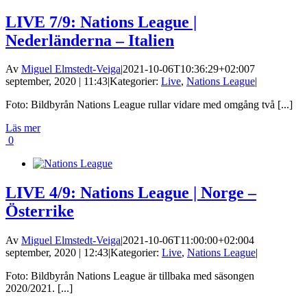
LIVE 7/9: Nations League |
Nederländerna – Italien
Av
Miguel Elmstedt-Veiga
|
2021-10-06T10:36:29+02:00
7
september, 2020 | 11:43
|
Kategorier:
Live
,
Nations League
|
Foto: Bildbyrån Nations League rullar vidare med omgång två [...]
Läs mer
0
LIVE 4/9: Nations League | Norge –
Österrike
Av
Miguel Elmstedt-Veiga
|
2021-10-06T11:00:00+02:00
4
september, 2020 | 12:43
|
Kategorier:
Live
,
Nations League
|
Foto: Bildbyrån Nations League är tillbaka med säsongen
2020/2021. [...]