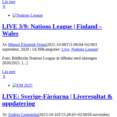
Läs mer
0
LIVE 3/9: Nations League | Finland –
Wales
Av
Miguel Elmstedt-Veiga
|
2021-10-06T11:06:04+02:00
3
september, 2020 | 14:39
|
Kategorier:
Live
,
Nations League
|
Foto: Bildbyrån Nations League är tillbaka med säsongen
2020/2021. [...]
Läs mer
0
LIVE: Sverige-Färöarna | Liveresultat &
uppdatering
Av
Anders Granström
|
2023-10-16T15:28:45+02:00
18 november,