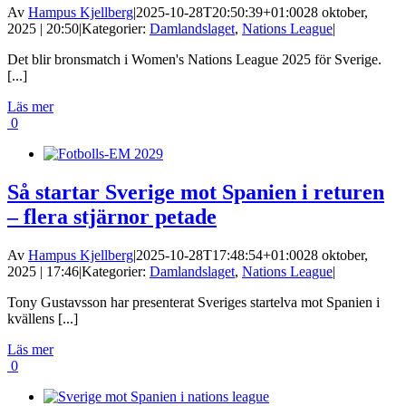
Av
Hampus Kjellberg
|
2025-10-28T20:50:39+01:00
28 oktober,
2025 | 20:50
|
Kategorier:
Damlandslaget
,
Nations League
|
Det blir bronsmatch i Women's Nations League 2025 för Sverige.
[...]
Läs mer
0
Så startar Sverige mot Spanien i returen
– flera stjärnor petade
Av
Hampus Kjellberg
|
2025-10-28T17:48:54+01:00
28 oktober,
2025 | 17:46
|
Kategorier:
Damlandslaget
,
Nations League
|
Tony Gustavsson har presenterat Sveriges startelva mot Spanien i
kvällens [...]
Läs mer
0