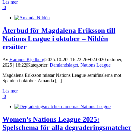
Läs mer
0
Återbud för Magdalena Eriksson till
Nations League i oktober – Nildén
ersätter
Av
Hampus Kjellberg
|
2025-10-20T16:22:26+02:00
20 oktober,
2025 | 16:22
|
Kategorier:
Damlandslaget
,
Nations League
|
Magdalena Eriksson missar Nations League-semifinalerna mot
Spanien i oktober. Amanda [...]
Läs mer
0
Women’s Nations League 2025:
Spelschema för alla degraderingsmatcher