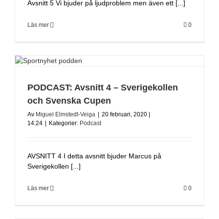
Avsnitt 5 Vi bjuder på ljudproblem men även ett [...]
Läs mer
0
PODCAST: Avsnitt 4 – Sverigekollen
och Svenska Cupen
Av
Miguel Elmstedt-Veiga
|
20 februari, 2020 |
14:24
|
Kategorier:
Podcast
AVSNITT 4 I detta avsnitt bjuder Marcus på
Sverigekollen [...]
Läs mer
0