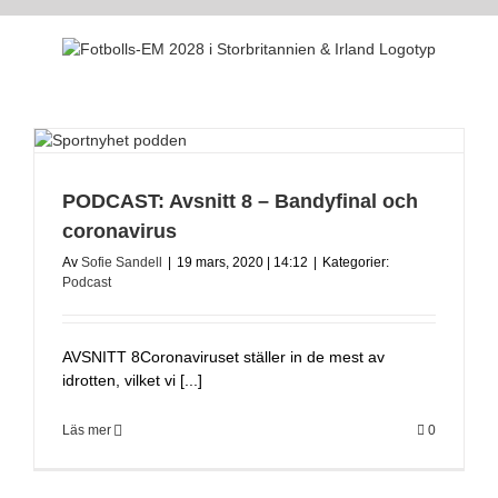
Fortsätt
till
innehållet
PODCAST: Avsnitt 8 – Bandyfinal och
coronavirus
Av
Sofie Sandell
|
19 mars, 2020 | 14:12
|
Kategorier:
Podcast
AVSNITT 8Coronaviruset ställer in de mest av
idrotten, vilket vi [...]
Läs mer
0