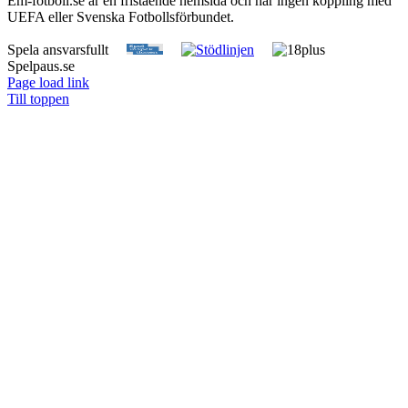
Em-fotboll.se är en fristående hemsida och har ingen koppling med
UEFA eller Svenska Fotbollsförbundet.
Spela ansvarsfullt
Spelpaus.se
Page load link
Till toppen