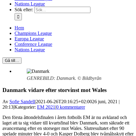
Nations League
Sök efter:
Hem
Champions League
Europa League
Conference League
Nations League
Gå till…
GENREBILD: Danmark. © Bildbyrån
Danmark vidare efter storvinst mot Wales
Av
Sofie Sandell
|
2021-06-26T20:16:25+02:00
26 juni, 2021 |
20:13
|
Kategorier:
EM 2021
|
0 kommentarer
Den första åttondelsfinalen i årets fotbolls EM är nu avklarad och
laget att ta sig vidare till kvartsfinal blev Danmark, som säkrade ett
avancemang efter en storseger mot Wales. Slutresultatet efter 90
spelade minuter blev 4-0 och Kasper Dolberg blev tvåmålsskytt efter