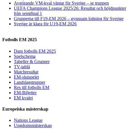
Avgörande VM-kval väntar för Sverige – se truppen
UEFA Champions League 2025/26: Resultat och höjdpunkter
från semifinal 1
Grupperna till F19-EM 2026 – gynnsam lottning för Sverige
Sverige är klara för U19-EM 2026
Fotbolls EM 2025
Dam fotbolls EM 2025
Spelschema
Tabeller & Grupper
TV-tablå
Matchresultat
EM-slutspelet
Landslagstrupper
Res till fotbolls EM
EM-Biljetter
EM kvalet
Europeiska mästerskap
Nations League
Ungdomsmästerskap