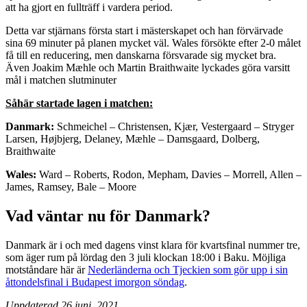
att ha gjort en fullträff i vardera period.
Detta var stjärnans första start i mästerskapet och han förvärvade
sina 69 minuter på planen mycket väl. Wales försökte efter 2-0 målet
få till en reducering, men danskarna försvarade sig mycket bra.
Även Joakim M
æ
hle och Martin Braithwaite lyckades göra varsitt
mål i matchen slutminuter
Såhär startade lagen i matchen:
Danmark:
Schmeichel – Christensen, Kjær, Vestergaard – Stryger
Larsen, Højbjerg, Delaney, Mæhle – Damsgaard, Dolberg,
Braithwaite
Wales:
Ward – Roberts, Rodon, Mepham, Davies – Morrell, Allen –
James, Ramsey, Bale – Moore
Vad väntar nu för Danmark?
Danmark är i och med dagens vinst klara för kvartsfinal nummer tre,
som äger rum på lördag den 3 juli klockan 18:00 i Baku. Möjliga
motståndare här är
Nederländerna och Tjeckien som gör upp i sin
åttondelsfinal i Budapest imorgon söndag
.
Uppdaterad 26 juni, 2021