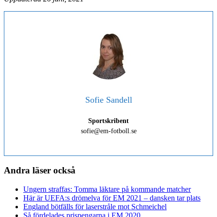
Sofie Sandell
Sportskribent
sofie@em-fotboll.se
Andra läser också
Ungern straffas: Tomma läktare på kommande matcher
Här är UEFA:s drömelva för EM 2021 – dansken tar plats
England bötfälls för laserstråle mot Schmeichel
Så fördelades prispengarna i EM 2020