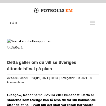
Fortsätt
till
innehållet
Gå till…
© Bildbyrån
Detta gäller om du vill se Sveriges
åttondelsfinal på plats
Av
Sofie Sandell
|
23 juni, 2021 | 10:13
|
Kategorier:
EM 2021
|
0
kommentarer
Glasgow, Köpenhamn, Sevilla eller Budapest. Detta är
städerna som Sverige kan få resa till för sin kommande
åttondelsfinal. Ikväll blir det klart var resan bär vidare