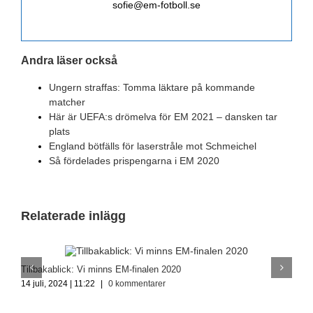
sofie@em-fotboll.se
Andra läser också
Ungern straffas: Tomma läktare på kommande
matcher
Här är UEFA:s drömelva för EM 2021 – dansken tar
plats
England bötfälls för laserstråle mot Schmeichel
Så fördelades prispengarna i EM 2020
Relaterade inlägg
Tillbakablick: Vi minns EM-finalen 2020
Å
14 juli, 2024 | 11:22
|
0 kommentarer
9 