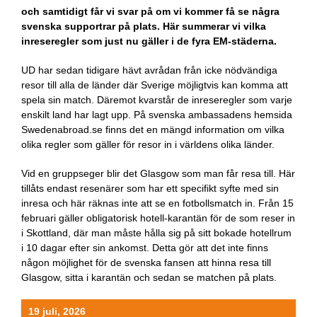
och samtidigt får vi svar på om vi kommer få se några
svenska supportrar på plats. Här summerar vi vilka
inreseregler som just nu gäller i de fyra EM-städerna.
UD har sedan tidigare hävt avrådan från icke nödvändiga
resor till alla de länder där Sverige möjligtvis kan komma att
spela sin match. Däremot kvarstår de inreseregler som varje
enskilt land har lagt upp. På svenska ambassadens hemsida
Swedenabroad.se finns det en mängd information om vilka
olika regler som gäller för resor in i världens olika länder.
Vid en gruppseger blir det Glasgow som man får resa till. Här
tillåts endast resenärer som har ett specifikt syfte med sin
inresa och här räknas inte att se en fotbollsmatch in. Från 15
februari gäller obligatorisk hotell-karantän för de som reser in
i Skottland, där man måste hålla sig på sitt bokade hotellrum
i 10 dagar efter sin ankomst. Detta gör att det inte finns
någon möjlighet för de svenska fansen att hinna resa till
Glasgow, sitta i karantän och sedan se matchen på plats.
19 juli, 2026