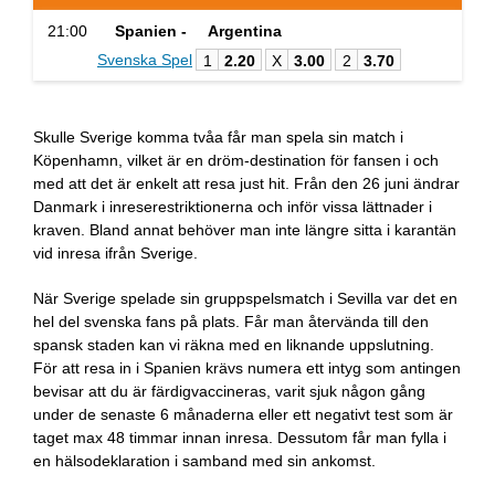
21:00
Spanien -
Argentina
Svenska Spel
1
2.20
X
3.00
2
3.70
Skulle Sverige komma tvåa får man spela sin match i
Köpenhamn, vilket är en dröm-destination för fansen i och
med att det är enkelt att resa just hit. Från den 26 juni ändrar
Danmark i inreserestriktionerna och inför vissa lättnader i
kraven. Bland annat behöver man inte längre sitta i karantän
vid inresa ifrån Sverige.
När Sverige spelade sin gruppspelsmatch i Sevilla var det en
hel del svenska fans på plats. Får man återvända till den
spansk staden kan vi räkna med en liknande uppslutning.
För att resa in i Spanien krävs numera ett intyg som antingen
bevisar att du är färdigvaccineras, varit sjuk någon gång
under de senaste 6 månaderna eller ett negativt test som är
taget max 48 timmar innan inresa. Dessutom får man fylla i
en hälsodeklaration i samband med sin ankomst.