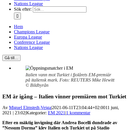
Nations League
Sök efter:
Hem
Champions League
Europa League
Conference League
Nations League
Gå till…
Italien vann mot Turkiet i fjolårets EM-premiär
på italiensk mark. Foto: REUTERS Mike Hewitt
© Bildbyrån
EM är igång – Italien vinner premiären mot Turkiet
Av
Miguel Elmstedt-Veiga
|
2021-06-11T23:04:44+02:00
11 juni,
2021 | 23:02
|
Kategorier:
EM 2021
|
1 kommentar
Efter en mäktig invigning där Andrea Bocelli dundrade av
”Nessum Dorma” klev Italien och Turkiet ut på Stadio