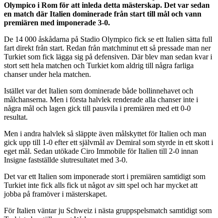
Olympico i Rom för att inleda detta mästerskap. Det var sedan
en match där Italien dominerade från start till mål och vann
premiären med imponerade 3-0.
De 14 000 åskådarna på Stadio Olympico fick se ett Italien sätta full
fart direkt från start. Redan från matchminut ett så pressade man ner
Turkiet som fick lägga sig på defensiven. Där blev man sedan kvar i
stort sett hela matchen och Turkiet kom aldrig till några farliga
chanser under hela matchen.
Istället var det Italien som dominerade både bollinnehavet och
målchanserna. Men i första halvlek renderade alla chanser inte i
några mål och lagen gick till pausvila i premiären med ett 0-0
resultat.
Men i andra halvlek så släppte även målskyttet för Italien och man
gick upp till 1-0 efter ett självmål av Demiral som styrde in ett skott i
eget mål. Sedan utökade Ciro Immobile för Italien till 2-0 innan
Insigne fastställde slutresultatet med 3-0.
Det var ett Italien som imponerade stort i premiären samtidigt som
Turkiet inte fick alls fick ut något av sitt spel och har mycket att
jobba på framöver i mästerskapet.
För Italien väntar ju Schweiz i nästa gruppspelsmatch samtidigt som