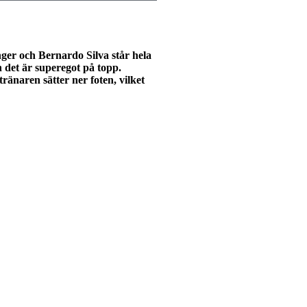
nger och Bernardo Silva står hela
h det är superegot på topp.
ränaren sätter ner foten, vilket