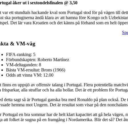
rtugal åker ut i sextondelsfinalen @ 3,50
t var ett stundtals hackande kval som Portugal stod för på vägen till de
sst ska portugiserna ändå klara av att hamna före Kongo och Uzbekistan 
utspel. Det lär vara Kroatien och det känns på förhand som en helt öppen 
Spe
akta & VM-väg
FIFA-ranking: 5
Förbundskapten: Roberto Martínez
VM-deltaganden: 8
Bästa VM-resultat: Brons (1966)
Odds att vinna VM: 12.00
 finns en uppsjö av offensiv talang i Portugal. Flera potentiella matchv
a frisparkar, alla straffar och ha alla bollar. Det är ett problem för Port
d detta sagt så är Portugal ganska bra med Ronaldo på plan också. De to
yssade hemma mot Ungern. Det är resultat som visar på den nonchalans 
r Portugal en bra sommar har de helt klart kapacitet att gå hela vägen
a att folket är sugna på en framgång i Nordamerika. Blir det så? Det åter