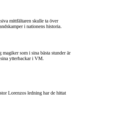
va mittfältaren skulle ta över
landskamper i nationens historia.
g magiker som i sina bästa stunder är
 sina ytterbackar i VM.
tor Lorenzos ledning har de hittat