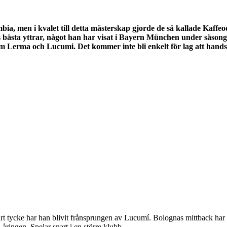
mbia, men i kvalet till detta mästerskap gjorde de så kallade Kaffeod
s bästa yttrar, något han har visat i Bayern München under säsong
som Lerma och Lucumi. Det kommer inte bli enkelt för lag att han
rt tycke har han blivit frånsprungen av Lucumí. Bolognas mittback har a
åringen. Spelar snart i en större klubb.