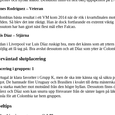
mes Rodríguez – Veteran
lombias bästa resultat i ett VM kom 2014 när de rök i kvartsfinalen mot
lden. Så blev det inte riktigt. Han är dock fortfarande en extremt vikti
sutom har han gjort näst flest mål efter Falcao.
is Díaz – Stjärna
dan i Liverpool var Luis Díaz ruskigt bra, men det känns som att yttern 
öjlig att få tag på. Bra avslut dessutom och att Díaz som ytter är Colom
rväntad slutplacering
acering i gruppen: 1
rtugal är klara favoriter i Grupp K, men de ska inte känna sig så säkra
got. De hamnade före Uruguay och Brasilien i kvalet till detta mästerska
ra starka matcher mot motstånd från den högre hyllan. Dessutom finns de
árez och Díaz som kan snurra upp försvarare från de sämre lagen på läk
nsla för att Colombia tar hem gruppen.
eltips