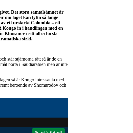
givet. Det stora samtalsämnet är
r om laget kan lyfta så länge
av ett urstarkt Colombia – ett
DR Kongo in i handlingen med en
 Khusanov i sitt allra första
dramatiska strid.
ch står stjärnorna rätt så är de en
l mål borta i Saudiarabien men är inte
a lagen så är Kongo intressanta med
extremt beroende av Shomurodov och