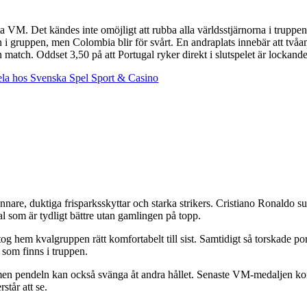
tta VM. Det kändes inte omöjligt att rubba alla världsstjärnorna i trup
i gruppen, men Colombia blir för svårt. En andraplats innebär att tvåan
match. Oddset 3,50 på att Portugal ryker direkt i slutspelet är lockande
la hos Svenska Spel Sport & Casino
innare, duktiga frisparksskyttar och starka strikers. Cristiano Ronaldo s
ugal som är tydligt bättre utan gamlingen på topp.
g hem kvalgruppen rätt komfortabelt till sist. Samtidigt så torskade po
som finns i truppen.
, men pendeln kan också svänga åt andra hållet. Senaste VM-medaljen k
står att se.