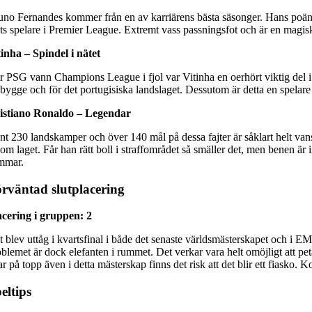
uno Fernandes kommer från en av karriärens bästa säsonger. Hans poängpr
ets spelare i Premier League. Extremt vass passningsfot och är en magis
tinha – Spindel i nätet
r PSG vann Champions League i fjol var Vitinha en oerhört viktig del i f
bygge och för det portugisiska landslaget. Dessutom är detta en spelare m
istiano Ronaldo – Legendar
nt 230 landskamper och över 140 mål på dessa fajter är såklart helt vans
 om laget. Får han rätt boll i straffområdet så smäller det, men benen ä
mmar.
rväntad slutplacering
acering i gruppen: 2
t blev uttåg i kvartsfinal i både det senaste världsmästerskapet och i E
oblemet är dock elefanten i rummet. Det verkar vara helt omöjligt att pe
r på topp även i detta mästerskap finns det risk att det blir ett fiasko. 
eltips