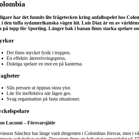
olombia
digare har det funnits lite frågetecken kring anfallsspelet hos Colo
g i den tuffa sydamerikanska vägen hit. Luis Díaz är en av världen
a på topp för Sporting. Längre bak i banan finns starka spelare 
yrkor
Det finns mycket fysik i truppen.
En effektiv återerövringspress.
Duktiga spelare en mot en på kanterna.
agheter
Slås pressen ut öppnas stora ytor.
Lite för ineffektiva när lägen ges.
Svag organisation på fasta situationer.
ckelspelare
on Lucumí – Försvarsjätte
vinson Sánchez har länge varit dirigenten i Colombias försvar, men i vå
gressiv och hyfsat snabb. Dessutom finns en helt okej uppspelsfot på 27-