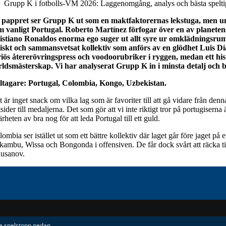
Grupp K i fotbolls-VM 2026: Laggenomgång, analys och bästa spelti
 pappret ser Grupp K ut som en maktfaktorernas lekstuga, men under 
m vanligt Portugal. Roberto Martínez förfogar över en av planetens
istiano Ronaldos enorma ego suger ut allt syre ur omklädningsrumme
siskt och sammansvetsat kollektiv som anförs av en glödhet Luis D
riös återerövringspress och voodoorubriker i ryggen, medan ett his
rldsmästerskap. Vi har analyserat Grupp K in i minsta detalj och b
ltagare: Portugal, Colombia, Kongo, Uzbekistan.
 är inget snack om vilka lag som är favoriter till att gå vidare från denn
sider till medaljerna. Det som gör att vi inte riktigt tror på portugiser
ärheten av bra nog för att leda Portugal till ett guld.
lombia ser istället ut som ett bättre kollektiv där laget går före jaget 
kambu, Wissa och Bongonda i offensiven. De får dock svårt att räcka 
usanov.