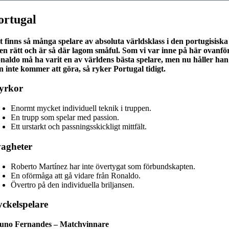
ortugal
t finns så många spelare av absoluta världsklass i den portugisisk
den rätt och är så där lagom småful. Som vi var inne på här ovanför
naldo må ha varit en av världens bästa spelare, men nu håller han på
n inte kommer att göra, så ryker Portugal tidigt.
yrkor
Enormt mycket individuell teknik i truppen.
En trupp som spelar med passion.
Ett urstarkt och passningsskickligt mittfält.
agheter
Roberto Martínez har inte övertygat som förbundskapten.
En oförmåga att gå vidare från Ronaldo.
Övertro på den individuella briljansen.
ckelspelare
uno Fernandes – Matchvinnare