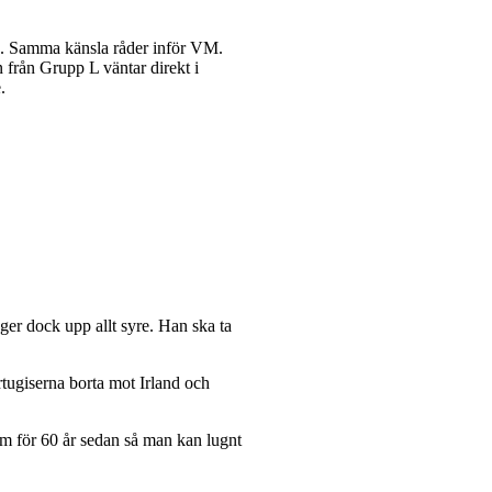
pen. Samma känsla råder inför VM.
 från Grupp L väntar direkt i
.
uger dock upp allt syre. Han ska ta
rtugiserna borta mot Irland och
om för 60 år sedan så man kan lugnt