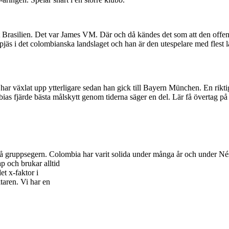
 Brasilien. Det var James VM. Där och då kändes det som att den offensi
g pjäs i det colombianska landslaget och han är den utespelare med flest 
har växlat upp ytterligare sedan han gick till Bayern München. En rikti
bias fjärde bästa målskytt genom tiderna säger en del. Lär få övertag på
 på gruppsegern. Colombia har varit solida under många år och under Nés
p och brukar alltid
t x-faktor i
taren. Vi har en