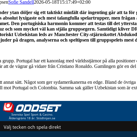
psen
Sofie Sandell
2026-05-18T15:17:49+02:00
ytan döljer sig ett taktiskt minfält där ingenting går att ta för 
 absolut lyxigaste och mest talangfulla spelartrupper, men frågan ä
t. Den portugisiska harmonin kommer att testas till det yttersta 
íaz och som mycket väl kan stjäla gruppsegern. Samtidigt kliver 
toriskt Uzbekistan leds av Manchester City-stjärnskottet Abdukodir
juder på dragen, analyserna och speltipsen till gruppspelets mest 
a grupp. Portugal har ett kanonlag med världsstjärnor på alla positioner o
na är att de vägrar gå vidare från Cristiano Ronaldo. Gamlingen gör en de
på ett annat sätt. Något som ger sydamerikanerna en edge. Bland de övrig
till mot Portugal och Colombia. Samma sak gäller Uzbekistan som är 