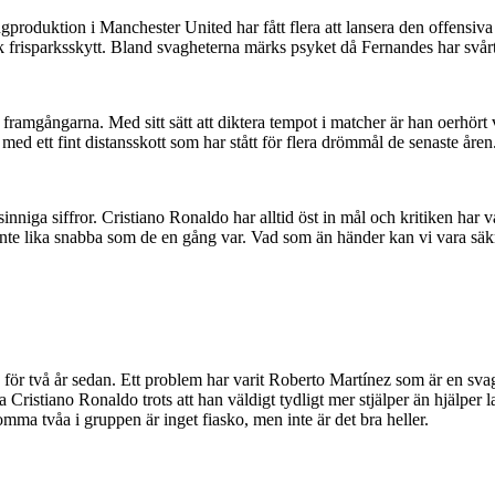
oduktion i Manchester United har fått flera att lansera den offensiva m
k frisparksskytt. Bland svagheterna märks psyket då Fernandes har svårt
ramgångarna. Med sitt sätt att diktera tempot i matcher är han oerhört 
ed ett fint distansskott som har stått för flera drömmål de senaste åren.
inniga siffror. Cristiano Ronaldo har alltid öst in mål och kritiken har 
r inte lika snabba som de en gång var. Vad som än händer kan vi vara säk
M för två år sedan. Ett problem har varit Roberto Martínez som är en sva
ta Cristiano Ronaldo trots att han väldigt tydligt mer stjälper än hjälp
Komma tvåa i gruppen är inget fiasko, men inte är det bra heller.