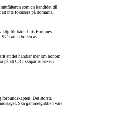
ittfältaren som en kandidat till
 att inte fokusera på domarna.
viktig för både Luis Enriques
 Svår att ta bollen av.
varit att det handlar mer om honom
ra på att CR7 skapar rubriker i
g förbundskapten. Det största
er landslaget. Ska gammelgubben vara