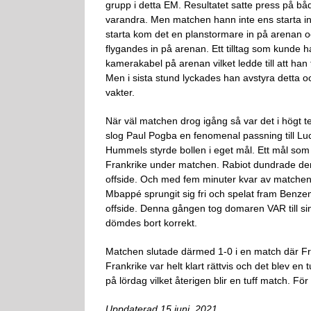
grupp i detta EM. Resultatet satte press på båd
varandra. Men matchen hann inte ens starta in
starta kom det en planstormare in på arenan oc
flygandes in på arenan. Ett tilltag som kunde ha 
kamerakabel på arenan vilket ledde till att han t
Men i sista stund lyckades han avstyra detta o
vakter.
När väl matchen drog igång så var det i högt t
slog Paul Pogba en fenomenal passning till Lu
Hummels styrde bollen i eget mål. Ett mål som
Frankrike under matchen. Rabiot dundrade den 
offside. Och med fem minuter kvar av matchen s
Mbappé sprungit sig fri och spelat fram Benzem
offside. Denna gången tog domaren VAR till sin
dömdes bort korrekt.
Matchen slutade därmed 1-0 i en match där Fr
Frankrike var helt klart rättvis och det blev en
på lördag vilket återigen blir en tuff match. 
Uppdaterad 15 juni, 2021