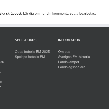
nska skräppost.
Lär dig om hur din kommentarsdata bearbetas
.
SPEL & ODDS
INFORMATION
Odds fotbolls EM 2025
Om oss
Speltips fotbolls EM
Sveriges EM-historia
kap
Landskamper
Landslagsspelare
e
ue
n