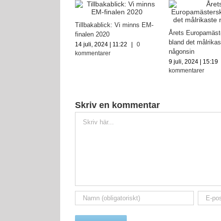
Tillbakablick: Vi minns EM-
ns EM-lag 2020: Hur
Årets Europamäst
finalen 2020
är kvar från
bland det målrikas
14 juli, 2024 | 11:22
|
0
get?
någonsin
kommentarer
, 2024 | 08:42
|
0
9 juli, 2024 | 15:19
ntarer
kommentarer
Skriv en kommentar
Kommentar