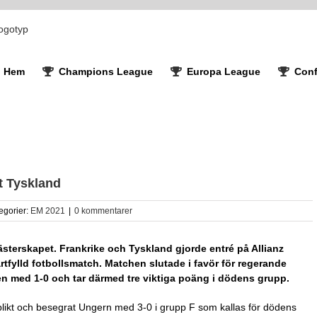
Hem
Champions League
Europa League
Conf
t Tyskland
egorier:
EM 2021
|
0 kommentarer
mästerskapet. Frankrike och Tyskland gjorde entré på Allianz
tfylld fotbollsmatch. Matchen slutade i favör för regerande
n med 1-0 och tar därmed tre viktiga poäng i dödens grupp.
 plikt och besegrat Ungern med 3-0 i grupp F som kallas för dödens