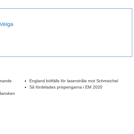
-Veiga
mmande
England bötfälls för laserstråle mot Schmeichel
Så fördelades prispengarna i EM 2020
 dansken