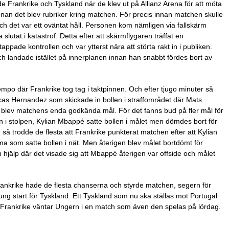
e Frankrike och Tyskland när de klev ut på Allianz Arena för att möta
nan det blev rubriker kring matchen. För precis innan matchen skulle
h det var ett oväntat håll. Personen kom nämligen via fallskärm
slutat i katastrof. Detta efter att skärmflygaren träffat en
appade kontrollen och var ytterst nära att störta rakt in i publiken.
ch landade istället på innerplanen innan han snabbt fördes bort av
empo där Frankrike tog tag i taktpinnen. Och efter tjugo minuter så
cas Hernandez som skickade in bollen i straffområdet där Mats
 blev matchens enda godkända mål. För det fanns bud på fler mål för
i stolpen, Kylian Mbappé satte bollen i målet men dömdes bort för
å trodde de flesta att Frankrike punkterat matchen efter att Kylian
a som satte bollen i nät. Men återigen blev målet bortdömt för
 hjälp där det visade sig att Mbappé återigen var offside och målet
ankrike hade de flesta chanserna och styrde matchen, segern för
 tung start för Tyskland. Ett Tyskland som nu ska ställas mot Portugal
För Frankrike väntar Ungern i en match som även den spelas på lördag.