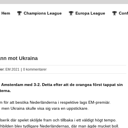
Hem
Champions League
Europa League
Conf
ann mot Ukraina
ier:
EM 2021
|
0 kommentarer
msterdam med 3-2. Detta efter att de orangea först tappat sin
terna.
dam för att besöka Nederländerna i respektive lags EM-premiär.
 men Ukraina skulle visa sig vara en uppstickare.
erik där spelet sköljde fram och tillbaka i ett väldigt högt tempo.
hbilden blev tydligare Nederländernas, där man ägde mycket boll.