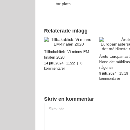
tar plats
Relaterade inlägg
Tillbakablick: Vi minns EM-
ns EM-lag 2020: Hur
Årets Europamäst
finalen 2020
är kvar från
bland det målrikas
14 juli, 2024 | 11:22
|
0
get?
någonsin
kommentarer
, 2024 | 08:42
|
0
9 juli, 2024 | 15:19
ntarer
kommentarer
Skriv en kommentar
Kommentar