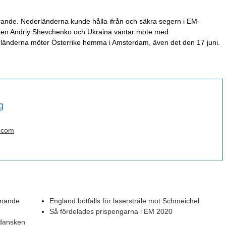
rande. Nederländerna kunde hålla ifrån och säkra segern i EM-
en Andriy Shevchenko och Ukraina väntar möte med
länderna möter Österrike hemma i Amsterdam, även det den 17 juni.
g
.com
mmande
England bötfälls för laserstråle mot Schmeichel
Så fördelades prispengarna i EM 2020
 dansken