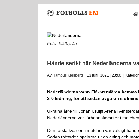
Fortsätt
till
innehållet
Foto: Bildbyrån
Händelserikt när Nederländerna v
Av
Hampus Kjellberg
|
13 juni, 2021 | 23:00
|
Kategor
Nederländerna vann EM-premiären hemma i A
2-0 ledning, för att sedan avgöra i slutminu
Ukraina åkte till Johan Cruijff Arena i Amster
Nederländerna var förhandsfavoriter i matchen
Den första kvarten i matchen var väldigt händels
Sedan tröttades spelarna ut en aning och matc