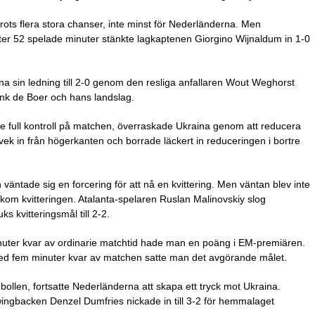
 trots flera stora chanser, inte minst för Nederländerna. Men
fter 52 spelade minuter stänkte lagkaptenen Giorgino Wijnaldum in 1-0
a sin ledning till 2-0 genom den resliga anfallaren Wout Weghorst
rank de Boer och hans landslag.
full kontroll på matchen, överraskade Ukraina genom att reducera
vek in från högerkanten och borrade läckert in reduceringen i bortre
väntade sig en forcering för att nå en kvittering. Men väntan blev inte
 kom kvitteringen. Atalanta-spelaren Ruslan Malinovskiy slog
 kvitteringsmål till 2-2.
inuter kvar av ordinarie matchtid hade man en poäng i EM-premiären.
 Med fem minuter kvar av matchen satte man det avgörande målet.
 bollen, fortsatte Nederländerna att skapa ett tryck mot Ukraina.
wingbacken Denzel Dumfries nickade in till 3-2 för hemmalaget