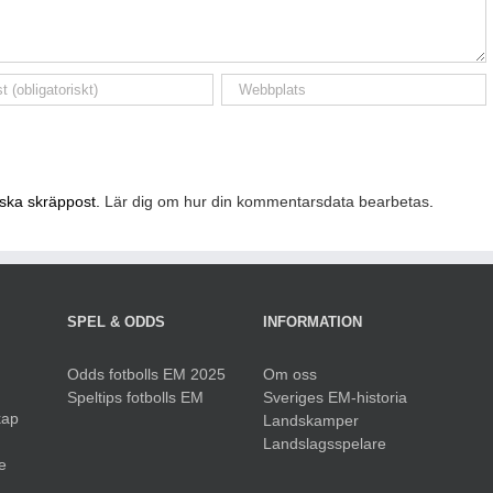
nska skräppost.
Lär dig om hur din kommentarsdata bearbetas
.
SPEL & ODDS
INFORMATION
Odds fotbolls EM 2025
Om oss
Speltips fotbolls EM
Sveriges EM-historia
kap
Landskamper
Landslagsspelare
e