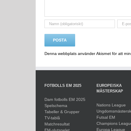
Denna webbplats använder Akismet för att mi
FOTBOLLS EM 2025
EUROPEISKA
MÄSTERSKAP
Dam fotbolls EM 2025
Nations League
Spelschema
Ungdomsmästers
Tabeller & Grupper
Futsal EM
TV-tablå
Champions Leagu
Matchresultat
Europa League
EM-slutspelet