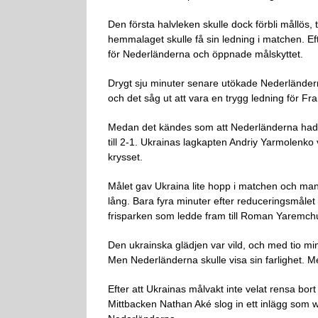
Den första halvleken skulle dock förbli mållös,
hemmalaget skulle få sin ledning i matchen. E
för Nederländerna och öppnade målskyttet.
Drygt sju minuter senare utökade Nederländern
och det såg ut att vara en trygg ledning för F
Medan det kändes som att Nederländerna hade 
till 2-1. Ukrainas lagkapten Andriy Yarmolenko 
krysset.
Målet gav Ukraina lite hopp i matchen och man 
lång. Bara fyra minuter efter reduceringsmålet
frisparken som ledde fram till Roman Yaremchuks
Den ukrainska glädjen var vild, och med tio m
Men Nederländerna skulle visa sin farlighet.
Efter att Ukrainas målvakt inte velat rensa bort
Mittbacken Nathan Aké slog in ett inlägg som 