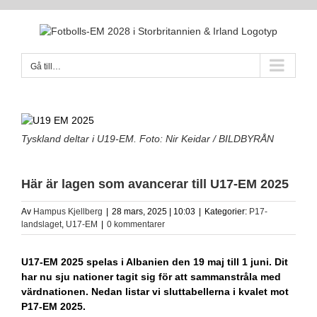
Fortsätt
till
innehållet
Gå till…
Tyskland deltar i U19-EM. Foto: Nir Keidar / BILDBYRÅN
Här är lagen som avancerar till U17-EM 2025
Av
Hampus Kjellberg
|
28 mars, 2025 | 10:03
|
Kategorier:
P17-
landslaget
,
U17-EM
|
0 kommentarer
U17-EM 2025 spelas i Albanien den 19 maj till 1 juni. Dit
har nu sju nationer tagit sig för att sammanstråla med
värdnationen. Nedan listar vi sluttabellerna i kvalet mot
P17-EM 2025.