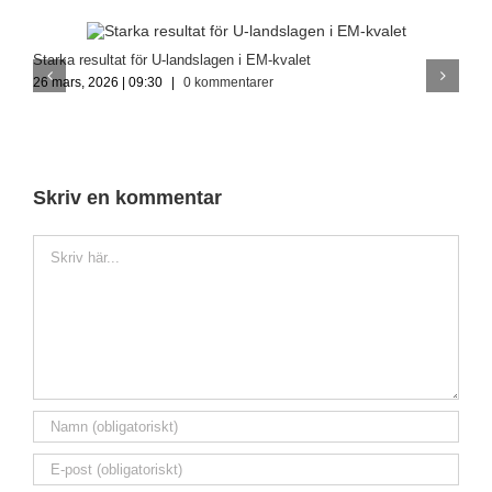
Starka resultat för U-landslagen i EM-kvalet
P
26 mars, 2026 | 09:30
|
0 kommentarer
s
1
Skriv en kommentar
Kommentar