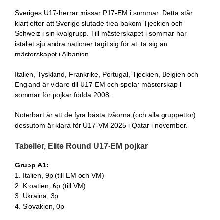
Sveriges U17-herrar missar P17-EM i sommar. Detta står
klart efter att Sverige slutade trea bakom Tjeckien och
Schweiz i sin kvalgrupp. Till mästerskapet i sommar har
istället sju andra nationer tagit sig för att ta sig an
mästerskapet i Albanien.
Italien, Tyskland, Frankrike, Portugal, Tjeckien, Belgien och
England är vidare till U17 EM och spelar mästerskap i
sommar för pojkar födda 2008.
Noterbart är att de fyra bästa tvåorna (och alla gruppettor)
dessutom är klara för U17-VM 2025 i Qatar i november.
Tabeller, Elite Round U17-EM pojkar
Grupp A1:
1. Italien, 9p (till EM och VM)
2. Kroatien, 6p (till VM)
3. Ukraina, 3p
4. Slovakien, 0p