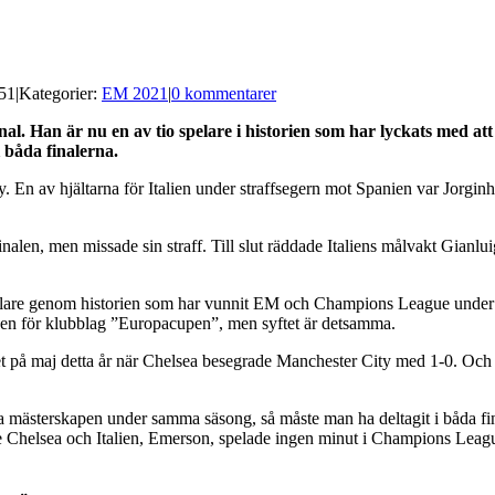
:51
|
Kategorier:
EM 2021
|
0 kommentarer
final. Han är nu en av tio spelare i historien som har lyckats med
 båda finalerna.
 En av hjältarna för Italien under straffsegern mot Spanien var Jorgin
inalen, men missade sin straff. Till slut räddade Italiens målvakt Gia
 spelare genom historien som har vunnit EM och Champions League under
ingen för klubblag ”Europacupen”, men syftet är detsamma.
t på maj detta år när Chelsea besegrade Manchester City med 1-0. Och i
da mästerskapen under samma säsong, så måste man ha deltagit i båda fina
Chelsea och Italien, Emerson, spelade ingen minut i Champions League