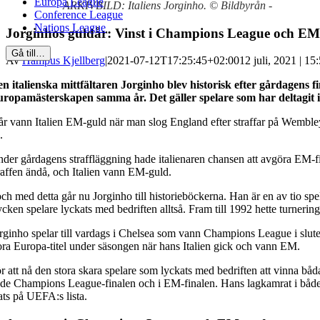
Europa League
ARKIVBILD: Italiens Jorginho. © Bildbyrån -
Conference League
Nations League
Jorginhos guldår: Vinst i Champions League och EM
Gå till…
Av
Hampus Kjellberg
|
2021-07-12T17:25:45+02:00
12 juli, 2021 | 15
n italienska mittfältaren Jorginho blev historisk efter gårdagens 
ropamästerskapen samma år. Det gäller spelare som har deltagit i
år vann Italien EM-guld när man slog England efter straffar på Wembley.
.
der gårdagens straffläggning hade italienaren chansen att avgöra EM-f
raffen ändå, och Italien vann EM-guld.
och med detta går nu Jorginho till historieböckerna. Han är en av tio
ycken spelare lyckats med bedriften alltså. Fram till 1992 hette turner
rginho spelar till vardags i Chelsea som vann Champions League i slute
ora Europa-titel under säsongen när hans Italien gick och vann EM.
r att nå den stora skara spelare som lyckats med bedriften att vinna bå
de Champions League-finalen och i EM-finalen. Hans lagkamrat i både 
ats på UEFA:s lista.