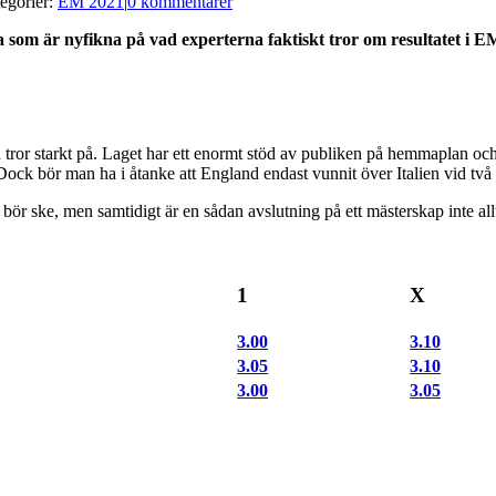
egorier:
EM 2021
|
0 kommentarer
som är nyfikna på vad experterna faktiskt tror om resultatet i EM-
n tror starkt på. Laget har ett enormt stöd av publiken på hemmaplan oc
ck bör man ha i åtanke att England endast vunnit över Italien vid två ti
 bör ske, men samtidigt är en sådan avslutning på ett mästerskap inte a
1
X
3.00
3.10
3.05
3.10
3.00
3.05