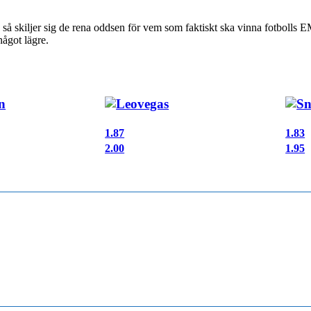
 så skiljer sig de rena oddsen för vem som faktiskt ska vinna fotbolls 
något lägre.
1.87
1.83
2.00
1.95