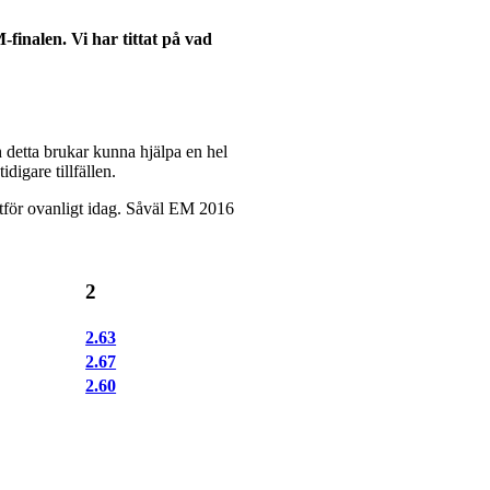
finalen. Vi har tittat på vad
h detta brukar kunna hjälpa en hel
digare tillfällen.
lltför ovanligt idag. Såväl EM 2016
2
2.63
2.67
2.60