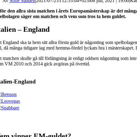
Av
Sofie Sandell
|
2021-07-23T12:53:04+02:00
8 juli, 2021 | 19:00
|
Kat
för den allra sista matchen i årets Europamästerskap är det många 
elbolagen säger om matchen och vem som tros ta hem guldet.
talien – England
t England ska ta hem sitt allra första guld är någonting som spelbolage
l, då många tidigare lag med hemma-fördel lyckats bra i mästerskapet. Do
t matchen skulle gå till förlängning är enligt oddsen någonting som inte
m VM 2010 och 2014 gick avgöras på övertid.
talien-England
em vinner EM-guldet?