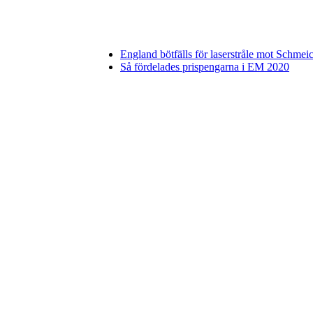
England bötfälls för laserstråle mot Schmei
Så fördelades prispengarna i EM 2020