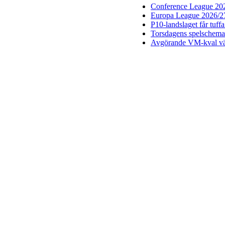
Conference League 2026
Europa League 2026/27:
P10-landslaget får tuff
Torsdagens spelschema 
Avgörande VM-kval vän