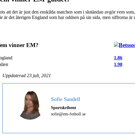
ots att det är just den enskilda matchen som i slutändan avgör vem som,
r är det återigen England som har oddsen på sin sida, men siffrorna är 
em vinner EM?
ngland
1.86
alien
1.98
Uppdaterad 23 juli, 2021
Sofie Sandell
Sportskribent
sofie@em-fotboll.se