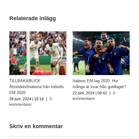
Relaterade inlägg
d
TILLBAKABLICK:
Italiens EM-lag 2020: Hur
T
Åttondelsfinalerna från fotbolls
många är kvar från guldlaget?
f
EM 2020
22 juni, 2024 | 08:42
|
0
1
kommentarer
k
28 juni, 2024 | 18:18
|
0
kommentarer
Skriv en kommentar