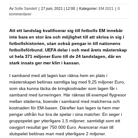
Av
Sofie Sandell
|
27 juni, 2021 | 12:00
|
Kategorier:
EM 2021
|
0
kommentarer
Att ett landslag kvalificerar sig till fotbolls EM innebär
inte bara en stor ära och möjlighet till att skriva in sig i
fotbollshistorien, utan också pengar in till nationens
fotbollsförbund. UEFA delar i och med årets mästerskap
ut hela 371 miljoner Euro till de 24 landslagen, där en
stark insats ger mer klirr i kassan.
I samband med att lagen kan räkna hem en plats i
mästerskapet belönas samtliga lag med 9,25 miljoner Euro,
som ska kunna täcka de kringkostnader som lagen får i
samband med turneringen. Här räknas till exempel flygresor
mellan städerna, boende i samband med matcherna och
kostnaden för EM-basen. Därefter kan lagen ta hem mer
pengar utifrån hur bra de spelar i sina matcher. En seger i
gruppspelet ger ytterligare 1,5 miljoner, samtidigt som ett
oavgjort resultat ger 750 000 Euro. Avancerar man till
slutspelet belönas man med ytterligare 2 miljoner.