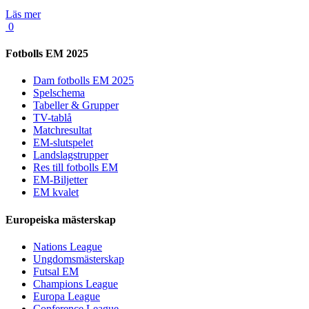
Läs mer
0
Fotbolls EM 2025
Dam fotbolls EM 2025
Spelschema
Tabeller & Grupper
TV-tablå
Matchresultat
EM-slutspelet
Landslagstrupper
Res till fotbolls EM
EM-Biljetter
EM kvalet
Europeiska mästerskap
Nations League
Ungdomsmästerskap
Futsal EM
Champions League
Europa League
Conference League