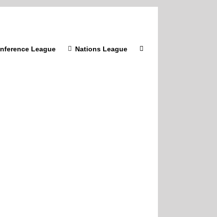
nference League
Nations League