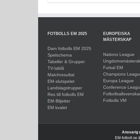
FOTBOLLS EM 2025
EUROPEISKA
MÄSTERSKAP
Dam fotbolls EM 2025
Nations League
Spelschema
Ungdomsmästers
Tabeller & Grupper
Futsal EM
TV-tablå
Champions Leagu
Matchresultat
Europa League
EM-slutspelet
Conference Leag
Landslagstrupper
Fotbollsallsvenska
Res till fotbolls EM
Fotbolls VM
EM-Biljetter
EM kvalet
Ansvarig 
EM-fotboll.se 