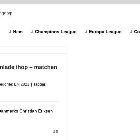
Hem
Champions League
Europa League
Co
amlade ihop – matchen
egorier:
EM 2021
|
Taggar:
anmarks Christian Eriksen
0