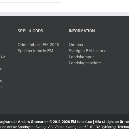
SPEL & ODDS
INFORMATION
Odds fotbolls EM 2025
Om oss
Speltips fotbolls EM
Sveriges EM-historia
kap
Landskamper
Landslagsspelare
e
ue
n
utgivare är Anders Granström © 2011-
2026 EM-fotboll.se | Alla rättigheter är r
är en del av Sportnyhet Sverige AB. Västra Kvarngatan 62, 61132 Nyköping. Telef