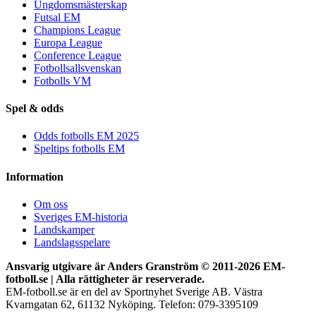
Ungdomsmästerskap
Futsal EM
Champions League
Europa League
Conference League
Fotbollsallsvenskan
Fotbolls VM
Spel & odds
Odds fotbolls EM 2025
Speltips fotbolls EM
Information
Om oss
Sveriges EM-historia
Landskamper
Landslagsspelare
Ansvarig utgivare är Anders Granström © 2011-
2026 EM-
fotboll.se | Alla rättigheter är reserverade.
EM-fotboll.se är en del av Sportnyhet Sverige AB. Västra
Kvarngatan 62, 61132 Nyköping. Telefon: 079-3395109