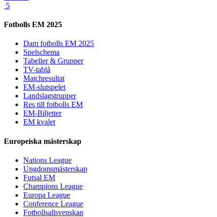
5
Fotbolls EM 2025
Dam fotbolls EM 2025
Spelschema
Tabeller & Grupper
TV-tablå
Matchresultat
EM-slutspelet
Landslagstrupper
Res till fotbolls EM
EM-Biljetter
EM kvalet
Europeiska mästerskap
Nations League
Ungdomsmästerskap
Futsal EM
Champions League
Europa League
Conference League
Fotbollsallsvenskan