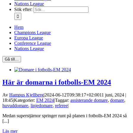
Nations League
Sök efter:
Hem
Champions League
Europa League
Conference League
Nations League
Gå till…
Här är domarna i fotbolls-EM 2024
Av
Hampus Kjellberg
|
2024-06-12T09:38:17+02:00
11 juni, 2024 |
18:45
|
Kategorier:
EM 2024
|
Taggar:
assisterande domare
,
domare
,
huvuddomare
,
linjedomare
,
referee
|
Medan superstjärnor springer runt på planen i fotbolls-EM 2024 så
[...]
Läs mer