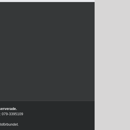
eserverade.
on: 079-3395109
lsförbundet.