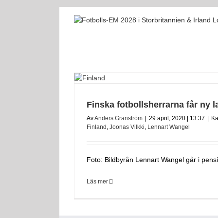
Fortsätt
till
innehållet
Finska fotbollsherrarna får ny 
Av
Anders Granström
|
29 april, 2020 | 13:37
|
Ka
Finland
,
Joonas Vilkki
,
Lennart Wangel
Foto: Bildbyrån Lennart Wangel går i pensi
Läs mer