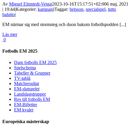
Av
Miguel Elmstedt-Veiga
|
2023-10-16T15:17:51+02:00
6 maj, 2021
| 19:44
|
Kategorier:
kampanj
|
Taggar:
betsson
,
specialspel
,
tutto
balutto
|
EM närmar sig med stormsteg och duon bakom fotbollspodden [...]
Läs mer
0
Fotbolls EM 2025
Dam fotbolls EM 2025
Spelschema
Tabeller & Grupper
TV-tablå
Matchresultat
EM-slutspelet
Landslagstrupper
Res till fotbolls EM
EM-Biljetter
EM kvalet
Europeiska mästerskap