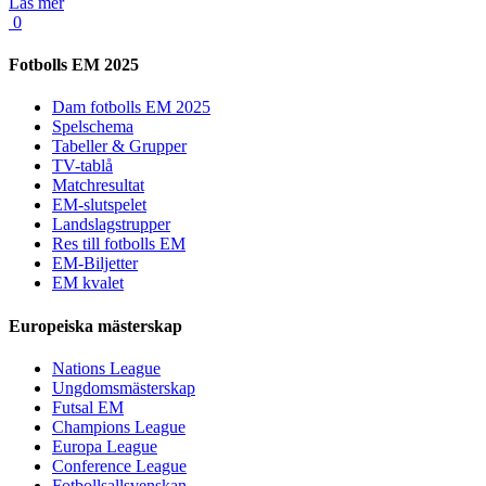
Läs mer
0
Fotbolls EM 2025
Dam fotbolls EM 2025
Spelschema
Tabeller & Grupper
TV-tablå
Matchresultat
EM-slutspelet
Landslagstrupper
Res till fotbolls EM
EM-Biljetter
EM kvalet
Europeiska mästerskap
Nations League
Ungdomsmästerskap
Futsal EM
Champions League
Europa League
Conference League
Fotbollsallsvenskan