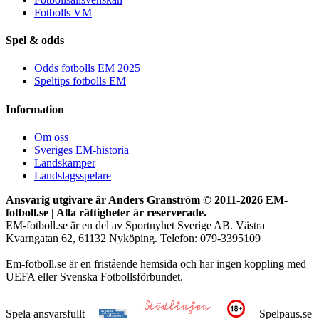
Fotbolls VM
Spel & odds
Odds fotbolls EM 2025
Speltips fotbolls EM
Information
Om oss
Sveriges EM-historia
Landskamper
Landslagsspelare
Ansvarig utgivare är Anders Granström © 2011-
2026 EM-
fotboll.se | Alla rättigheter är reserverade.
EM-fotboll.se är en del av Sportnyhet Sverige AB. Västra
Kvarngatan 62, 61132 Nyköping. Telefon: 079-3395109
Em-fotboll.se är en fristående hemsida och har ingen koppling med
UEFA eller Svenska Fotbollsförbundet.
Spela ansvarsfullt
Spelpaus.se