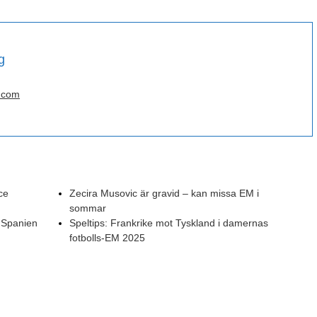
g
.com
ce
Zecira Musovic är gravid – kan missa EM i
sommar
– Spanien
Speltips: Frankrike mot Tyskland i damernas
fotbolls-EM 2025