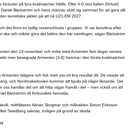
re förluster på fyra kvalmatcher hittills. Efter 4-0 mot Italien (förlust)
 Daniel Bäckström och hans mannar slutit sig samman för att göra allt
 den teoretiska jakten på att nå U21-EM 2027.
ch det finns en tydlig revanschlusta i gruppen. Vi var besvikna efter
t vi ska och måste göra det bättre den här samlingen, säger Bäckström
onien den 13 november och möte med Armenien fem dagar senare.
pelet men besegrade Armenien (3-0) hemma i den första kvalmatchen
Armenien tidigare och fick med oss ett bra resultat då. De visade att
 poäng, och Nordmakedonien kommer att bjuda på något liknande. Det
r oss handlar det om att hitta vägar framåt i det – men också om att
el Bäckström till förbundets hemsida.
kolli, mittfältaren Adrian Skogmar och målvakten Simon Eriksson
lliot Swedberg saknas, troligen på grund av skada.
er