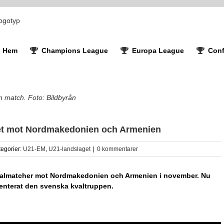
Hem
Champions League
Europa League
Conf
n match. Foto: Bildbyrån
alet mot Nordmakedonien och Armenien
tegorier:
U21-EM
,
U21-landslaget
|
0 kommentarer
kvalmatcher mot Nordmakedonien och Armenien i november. Nu
enterat den svenska kvaltruppen.