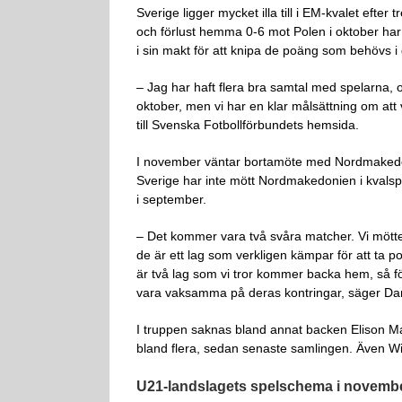
Sverige ligger mycket illa till i EM-kvalet efter t
och förlust hemma 0-6 mot Polen i oktober har
i sin makt för att knipa de poäng som behövs i
– Jag har haft flera bra samtal med spelarna, o
oktober, men vi har en klar målsättning om at
till Svenska Fotbollförbundets hemsida.
I november väntar bortamöte med Nordmaked
Sverige har inte mött Nordmakedonien i kvals
i september.
– Det kommer vara två svåra matcher. Vi mötte 
de är ett lag som verkligen kämpar för att ta
är två lag som vi tror kommer backa hem, så fö
vara vaksamma på deras kontringar, säger Dani
I truppen saknas bland annat backen Elison Ma
bland flera, sedan senaste samlingen. Även Wi
U21-landslagets spelschema i novemb