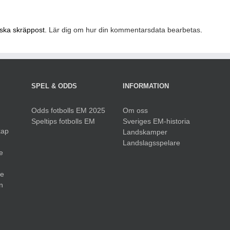
nska skräppost.
Lär dig om hur din kommentarsdata bearbetas
.
SPEL & ODDS
INFORMATION
Odds fotbolls EM 2025
Om oss
Speltips fotbolls EM
Sveriges EM-historia
kap
Landskamper
Landslagsspelare
e
ue
n