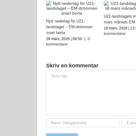
U21-landslagets tru
rtar U21-landslaget
Nytt nederlag för U21-
mars månads EM-
menien – tidig EM-
landslaget – EM-drömmen
18 mars, 2026 | 13
atch
snart borta
kommentarer
ember, 2025 | 11:02
|
28 mars, 2026 | 08:50
|
0
mentarer
kommentarer
Skriv en kommentar
Kommentar