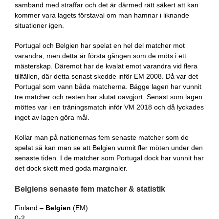
samband med straffar och det är därmed rätt säkert att kan
kommer vara lagets förstaval om man hamnar i liknande
situationer igen.
Portugal och Belgien har spelat en hel del matcher mot
varandra, men detta är första gången som de möts i ett
mästerskap. Däremot har de kvalat emot varandra vid flera
tillfällen, där detta senast skedde inför EM 2008. Då var det
Portugal som vann båda matcherna. Bägge lagen har vunnit
tre matcher och resten har slutat oavgjort. Senast som lagen
möttes var i en träningsmatch inför VM 2018 och då lyckades
inget av lagen göra mål.
Kollar man på nationernas fem senaste matcher som de
spelat så kan man se att Belgien vunnit fler möten under den
senaste tiden. I de matcher som Portugal dock har vunnit har
det dock skett med goda marginaler.
Belgiens senaste fem matcher & statistik
Finland –
Belgien
(EM)
0-2