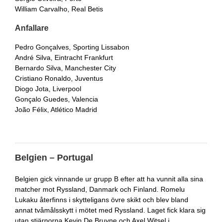
William Carvalho, Real Betis
Anfallare
Pedro Gonçalves, Sporting Lissabon
André Silva, Eintracht Frankfurt
Bernardo Silva, Manchester City
Cristiano Ronaldo, Juventus
Diogo Jota, Liverpool
Gonçalo Guedes, Valencia
João Félix, Atlético Madrid
Belgien – Portugal
Belgien gick vinnande ur grupp B efter att ha vunnit alla sina
matcher mot Ryssland, Danmark och Finland. Romelu
Lukaku återfinns i skytteligans övre skikt och blev bland
annat tvåmålsskytt i mötet med Ryssland. Laget fick klara sig
utan stjärnorna Kevin De Bruyne och Axel Witsel i