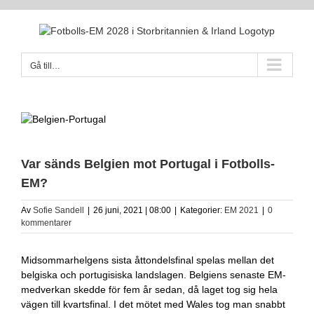
Fortsätt
till
innehållet
Gå till…
Var sänds Belgien mot Portugal i Fotbolls-
EM?
Av
Sofie Sandell
|
26 juni, 2021 | 08:00
|
Kategorier:
EM 2021
|
0
kommentarer
Midsommarhelgens sista åttondelsfinal spelas mellan det
belgiska och portugisiska landslagen. Belgiens senaste EM-
medverkan skedde för fem år sedan, då laget tog sig hela
vägen till kvartsfinal. I det mötet med Wales tog man snabbt