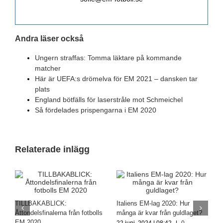
Andra läser också
Ungern straffas: Tomma läktare på kommande
matcher
Här är UEFA:s drömelva för EM 2021 – dansken tar
plats
England bötfälls för laserstråle mot Schmeichel
Så fördelades prispengarna i EM 2020
Relaterade inlägg
Tillbakablick: Vi minns EM-
Årets Europamästerskap bland
T
finalen 2020
det målrikaste någonsin
Å
14 juli, 2024 | 11:22
|
0
E