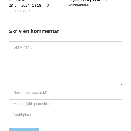
9 juli, 2024 | 15:19
|
0
kommentarer
kommentarer
2
k
Skriv en kommentar
Kommentar