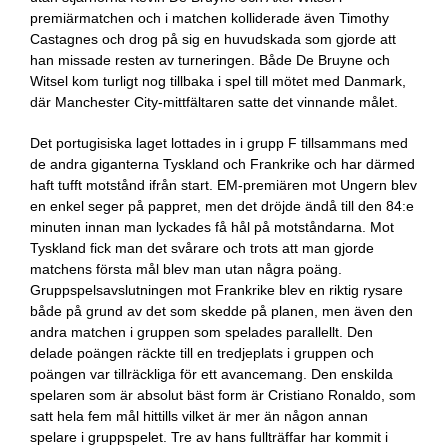
premiärmatchen och i matchen kolliderade även Timothy
Castagnes och drog på sig en huvudskada som gjorde att
han missade resten av turneringen. Både De Bruyne och
Witsel kom turligt nog tillbaka i spel till mötet med Danmark,
där Manchester City-mittfältaren satte det vinnande målet.
Det portugisiska laget lottades in i grupp F tillsammans med
de andra giganterna Tyskland och Frankrike och har därmed
haft tufft motstånd ifrån start. EM-premiären mot Ungern blev
en enkel seger på pappret, men det dröjde ändå till den 84:e
minuten innan man lyckades få hål på motståndarna. Mot
Tyskland fick man det svårare och trots att man gjorde
matchens första mål blev man utan några poäng.
Gruppspelsavslutningen mot Frankrike blev en riktig rysare
både på grund av det som skedde på planen, men även den
andra matchen i gruppen som spelades parallellt. Den
delade poängen räckte till en tredjeplats i gruppen och
poängen var tillräckliga för ett avancemang. Den enskilda
spelaren som är absolut bäst form är Cristiano Ronaldo, som
satt hela fem mål hittills vilket är mer än någon annan
spelare i gruppspelet. Tre av hans fullträffar har kommit i