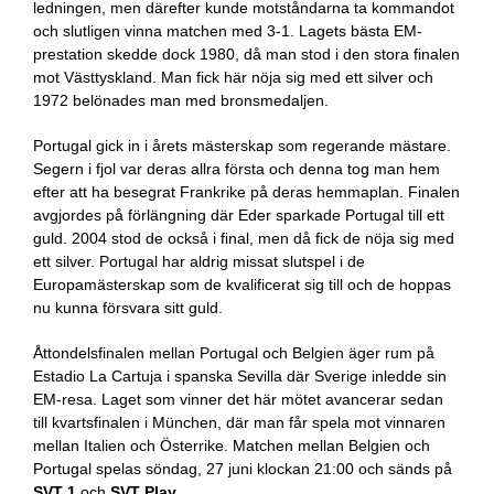
ledningen, men därefter kunde motståndarna ta kommandot
och slutligen vinna matchen med 3-1. Lagets bästa EM-
prestation skedde dock 1980, då man stod i den stora finalen
mot Västtyskland. Man fick här nöja sig med ett silver och
1972 belönades man med bronsmedaljen.
Portugal gick in i årets mästerskap som regerande mästare.
Segern i fjol var deras allra första och denna tog man hem
efter att ha besegrat Frankrike på deras hemmaplan. Finalen
avgjordes på förlängning där Eder sparkade Portugal till ett
guld. 2004 stod de också i final, men då fick de nöja sig med
ett silver. Portugal har aldrig missat slutspel i de
Europamästerskap som de kvalificerat sig till och de hoppas
nu kunna försvara sitt guld.
Åttondelsfinalen mellan Portugal och Belgien äger rum på
Estadio La Cartuja i spanska Sevilla där Sverige inledde sin
EM-resa. Laget som vinner det här mötet avancerar sedan
till kvartsfinalen i München, där man får spela mot vinnaren
mellan Italien och Österrike. Matchen mellan Belgien och
Portugal spelas söndag, 27 juni klockan 21:00 och sänds på
SVT 1
och
SVT Play
.