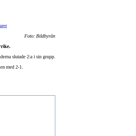
arer
Foto: Bildbyrån
rike.
rna slutade 2:a i sin grupp.
ien med 2-1.