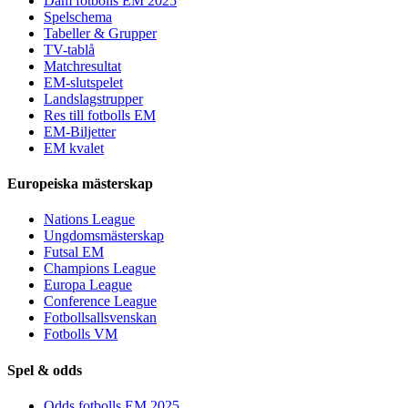
Dam fotbolls EM 2025
Spelschema
Tabeller & Grupper
TV-tablå
Matchresultat
EM-slutspelet
Landslagstrupper
Res till fotbolls EM
EM-Biljetter
EM kvalet
Europeiska mästerskap
Nations League
Ungdomsmästerskap
Futsal EM
Champions League
Europa League
Conference League
Fotbollsallsvenskan
Fotbolls VM
Spel & odds
Odds fotbolls EM 2025