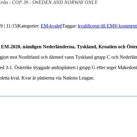
Bildbyrån - COP 39 - SWEDEN AND NORWAY ONLY
9 | 11:15
|
Kategorier:
EM-kvalet
|
Taggar:
kvalificerat till EM
|
0 komment
för EM-2020, nämligen Nederländerna, Tyskland, Kroatien och Öster
gjort mot Nordirland och därmed vann Tyskland grupp C och Nederlände
ed 3-1. Österrike tryggade andraplatsen i grupp G efter seger Makedon
i detta kval. Kvar är platserna via Nations League.