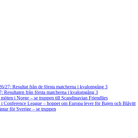
/27: Resultat från de första matcherna i kvalomgång 3
 Resultaten från första matcherna i kvalomgång 3
a möten i Norge – se truppen till Scandinavian Friendlies
i Conference League – hoppet om Europa lever för Bajen och Blåvitt
tar för Sverige – se truppen