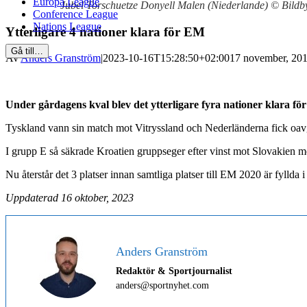
Europa League
Jubel Torschuetze Donyell Malen (Niederlande) © 
Conference League
Nations League
Ytterligare 4 nationer klara för EM
Gå till…
Av
Anders Granström
|
2023-10-16T15:28:50+02:00
17 november, 201
Under gårdagens kval blev det ytterligare fyra nationer klara 
Tyskland vann sin match mot Vitryssland och Nederländerna fick oav
I grupp E så säkrade Kroatien gruppseger efter vinst mot Slovakien m
Nu återstår det 3 platser innan samtliga platser till EM 2020 är fyllda 
Uppdaterad 16 oktober, 2023
Anders Granström
Redaktör & Sportjournalist
anders@sportnyhet.com