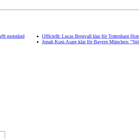
fft motstånd
Officiellt: Lucas Bergvall klar för Tottenham Hot
Jonah Kusi-Asare klar för Bayern München: ”Stör