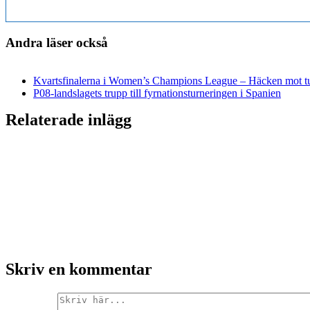
Andra läser också
Kvartsfinalerna i Women’s Champions League – Häcken mot tu
P08-landslagets trupp till fyrnationsturneringen i Spanien
Relaterade inlägg
Skriv en kommentar