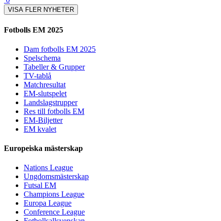
VISA FLER NYHETER
Fotbolls EM 2025
Dam fotbolls EM 2025
Spelschema
Tabeller & Grupper
TV-tablå
Matchresultat
EM-slutspelet
Landslagstrupper
Res till fotbolls EM
EM-Biljetter
EM kvalet
Europeiska mästerskap
Nations League
Ungdomsmästerskap
Futsal EM
Champions League
Europa League
Conference League
Fotbollsallsvenskan