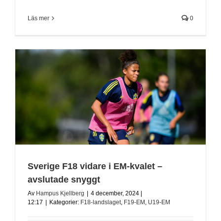
Läs mer
0
Sverige F18 vidare i EM-kvalet –
avslutade snyggt
Av
Hampus Kjellberg
|
4 december, 2024 |
12:17
|
Kategorier:
F18-landslaget
,
F19-EM
,
U19-EM