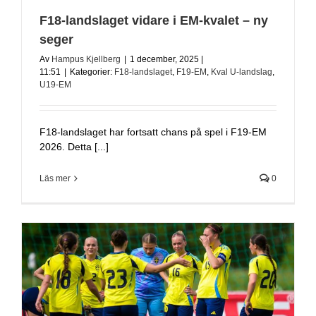
F18-landslaget vidare i EM-kvalet – ny
seger
Av
Hampus Kjellberg
|
1 december, 2025 |
11:51
|
Kategorier:
F18-landslaget
,
F19-EM
,
Kval U-landslag
,
U19-EM
F18-landslaget har fortsatt chans på spel i F19-EM
2026. Detta [...]
Läs mer
0