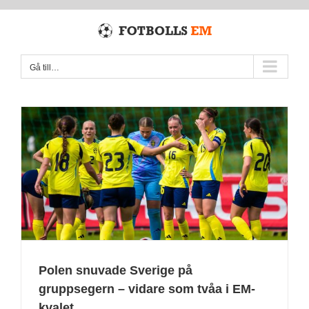
Fortsätt
till
innehållet
Gå till…
Polen snuvade Sverige på
gruppsegern – vidare som tvåa i EM-
kvalet