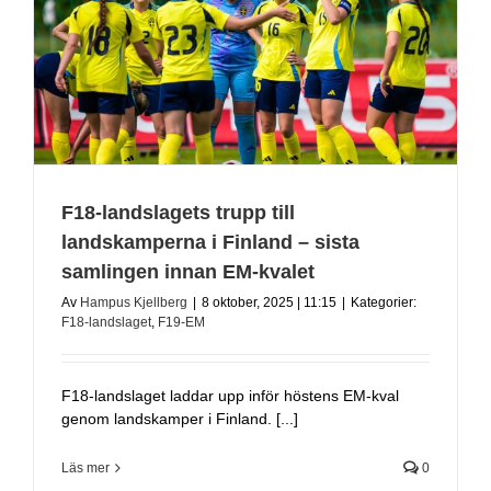
F18-landslagets trupp till
landskamperna i Finland – sista
samlingen innan EM-kvalet
Av
Hampus Kjellberg
|
8 oktober, 2025 | 11:15
|
Kategorier:
F18-landslaget
,
F19-EM
F18-landslaget laddar upp inför höstens EM-kval
genom landskamper i Finland. [...]
Läs mer
0