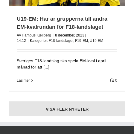
U19-EM: Här är grupperna till andra
EM-kvalrundan för F18-landslaget
Av
Hampus Kjellberg
|
8 december, 2023 |
14:12
|
Kategorier:
F18-landslaget
,
F19-EM
,
U19-EM
Sveriges F18-landslag ska spela EM-kval i april
månad för att [...]
Läs mer
0
VISA FLER NYHETER