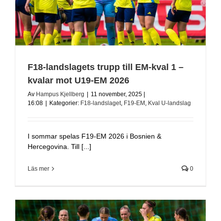
F18-landslagets trupp till EM-kval 1 –
kvalar mot U19-EM 2026
Av
Hampus Kjellberg
|
11 november, 2025 |
16:08
|
Kategorier:
F18-landslaget
,
F19-EM
,
Kval U-landslag
I sommar spelas F19-EM 2026 i Bosnien &
Hercegovina. Till [...]
Läs mer
0