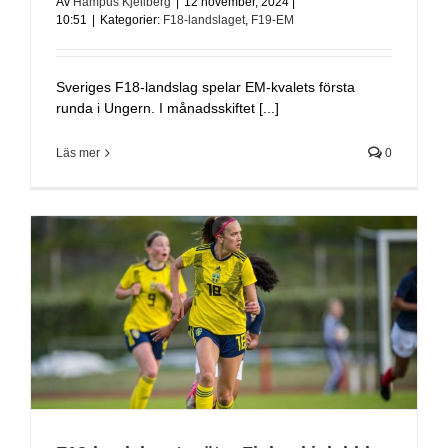
Av
Hampus Kjellberg
|
12 november, 2024 |
10:51
|
Kategorier:
F18-landslaget
,
F19-EM
Sveriges F18-landslag spelar EM-kvalets första
runda i Ungern. I månadsskiftet [...]
Läs mer
0