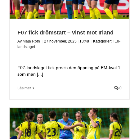
F07 fick drömstart – vinst mot Irland
Av
Maja Roth
|
27 november, 2025 | 13:48
|
Kategorier:
F18-
landslaget
F07-landslaget fick precis den öppning på EM-kval 1
som man [...]
Läs mer
0