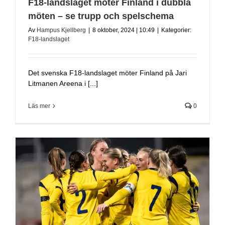
F18-landslaget möter Finland i dubbla
möten – se trupp och spelschema
Av
Hampus Kjellberg
|
8 oktober, 2024 | 10:49
|
Kategorier:
F18-landslaget
Det svenska F18-landslaget möter Finland på Jari
Litmanen Areena i [...]
Läs mer
0