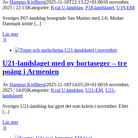
Av
Hampus Kjellberg
|
2025-11-18T22:13:22+01:00
18 november,
2025 | 22:13
|
Kategorier:
Kval U-landslag
,
P18-landslaget
,
U19-EM
|
Sveriges P07-landslag besegrade San Marino med 2-0. Medan
Danmark körde [...]
Läs mer
0
U21-landslaget med ny bortaseger – tre
poäng i Armenien
Av
Hampus Kjellberg
|
2025-11-18T14:05:20+01:00
18 november,
2025 | 14:05
|
Kategorier:
Kval U-landslag
,
U21-EM
,
U21-
landslaget
|
Sveriges U21-landslag har gjort det som krävts i november. Efter
[...]
Läs mer
0