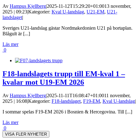
Av
Hampus Kjellberg
|
2025-11-12T15:29:20+01:00
13 november,
2025 | 09:23
|
Kategorier:
Kval U-landslag
,
U21-EM
,
U21-
landslaget
|
Sveriges U21-landslag gästar Nordmakedonien U21 på bortaplan.
Blågult är [...]
Läs mer
0
F18-landslagets trupp till EM-kval 1 –
kvalar mot U19-EM 2026
Av
Hampus Kjellberg
|
2025-11-11T16:08:47+01:00
11 november,
2025 | 16:08
|
Kategorier:
F18-landslaget
,
F19-EM
,
Kval U-landslag
|
I sommar spelas F19-EM 2026 i Bosnien & Hercegovina. Till [...]
Läs mer
0
VISA FLER NYHETER