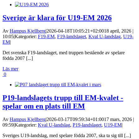
Sverige är klara för U19-EM 2026
Av
Hampus Kjellberg
|
2026-04-18T10:05:21+02:00
18 april, 2026 |
10:05
|
Kategorier:
F19-EM
,
F19-landslaget
,
Kval U-landslag
,
U19-
EM
|
Det svenska F19-landslaget, med truppen bestående av spelare
födda 2007 [...]
Läs mer
0
P19-landslagets trupp till EM-kvalet -
spelar om en plats till EM
Av
Hampus Kjellberg
|
2026-03-17T09:59:34+01:00
17 mars, 2026 |
09:59
|
Kategorier:
Kval U-landslag
,
P19-landslaget
,
U19-EM
|
Sveriges U19-landslag, med spelare födda 2007, ska ta sig till [...]