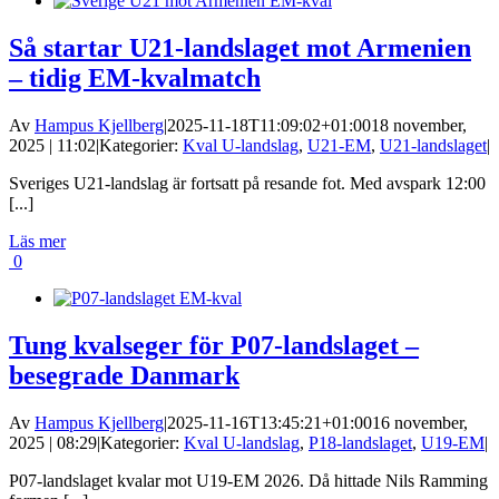
Så startar U21-landslaget mot Armenien
– tidig EM-kvalmatch
Av
Hampus Kjellberg
|
2025-11-18T11:09:02+01:00
18 november,
2025 | 11:02
|
Kategorier:
Kval U-landslag
,
U21-EM
,
U21-landslaget
|
Sveriges U21-landslag är fortsatt på resande fot. Med avspark 12:00
[...]
Läs mer
0
Tung kvalseger för P07-landslaget –
besegrade Danmark
Av
Hampus Kjellberg
|
2025-11-16T13:45:21+01:00
16 november,
2025 | 08:29
|
Kategorier:
Kval U-landslag
,
P18-landslaget
,
U19-EM
|
P07-landslaget kvalar mot U19-EM 2026. Då hittade Nils Ramming