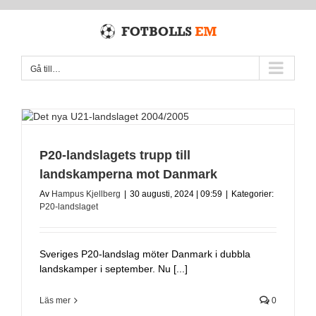
Fortsätt
till
innehållet
Gå till…
P20-landslagets trupp till
landskamperna mot Danmark
Av
Hampus Kjellberg
|
30 augusti, 2024 | 09:59
|
Kategorier:
P20-landslaget
Sveriges P20-landslag möter Danmark i dubbla
landskamper i september. Nu [...]
Läs mer
0