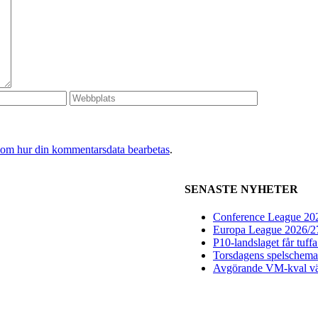
 om hur din kommentarsdata bearbetas
.
SENASTE NYHETER
Conference League 2026
Europa League 2026/27:
P10-landslaget får tuff
Torsdagens spelschema 
Avgörande VM-kval vän