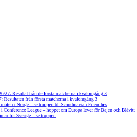
/27: Resultat från de första matcherna i kvalomgång 3
 Resultaten från första matcherna i kvalomgång 3
a möten i Norge – se truppen till Scandinavian Friendlies
i Conference League – hoppet om Europa lever för Bajen och Blåvitt
tar för Sverige – se truppen