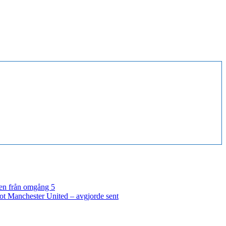
en från omgång 5
ot Manchester United – avgjorde sent