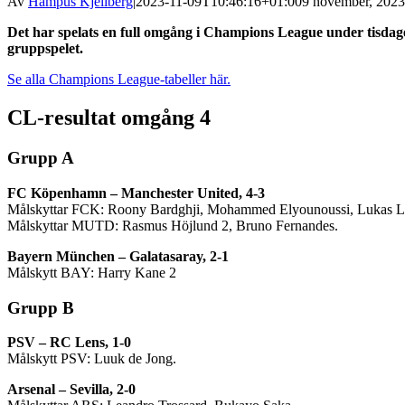
Av
Hampus Kjellberg
|
2023-11-09T10:46:16+01:00
9 november, 2023
Det har spelats en full omgång i Champions League under tisdag
gruppspelet.
Se alla Champions League-tabeller här.
CL-resultat omgång 4
Grupp A
FC Köpenhamn – Manchester United, 4-3
Målskyttar FCK: Roony Bardghji, Mohammed Elyounoussi, Lukas Le
Målskyttar MUTD: Rasmus Höjlund 2, Bruno Fernandes.
Bayern München – Galatasaray, 2-1
Målskytt BAY: Harry Kane 2
Grupp B
PSV – RC Lens, 1-0
Målskytt PSV: Luuk de Jong.
Arsenal – Sevilla, 2-0