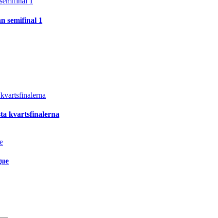
 semifinal 1
ta kvartsfinalerna
gue