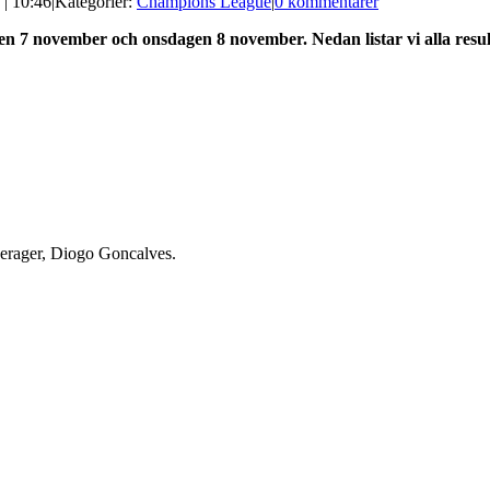
 | 10:46
|
Kategorier:
Champions League
|
0 kommentarer
en 7 november och onsdagen 8 november. Nedan listar vi alla res
rager, Diogo Goncalves.