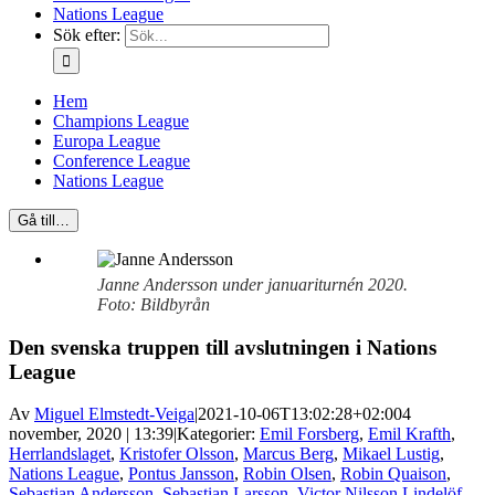
Nations League
Sök efter:
Hem
Champions League
Europa League
Conference League
Nations League
Gå till…
Janne Andersson under januariturnén 2020.
Foto: Bildbyrån
Den svenska truppen till avslutningen i Nations
League
Av
Miguel Elmstedt-Veiga
|
2021-10-06T13:02:28+02:00
4
november, 2020 | 13:39
|
Kategorier:
Emil Forsberg
,
Emil Krafth
,
Herrlandslaget
,
Kristofer Olsson
,
Marcus Berg
,
Mikael Lustig
,
Nations League
,
Pontus Jansson
,
Robin Olsen
,
Robin Quaison
,
Sebastian Andersson
,
Sebastian Larsson
,
Victor Nilsson Lindelöf
,