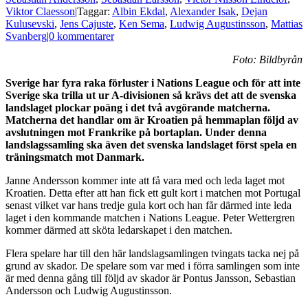
Viktor Claesson
|
Taggar:
Albin Ekdal
,
Alexander Isak
,
Dejan
Kulusevski
,
Jens Cajuste
,
Ken Sema
,
Ludwig Augustinsson
,
Mattias
Svanberg
|
0 kommentarer
Foto: Bildbyrån
Sverige har fyra raka förluster i Nations League och för att inte
Sverige ska trilla ut ur A-divisionen så krävs det att de svenska
landslaget plockar poäng i det två avgörande matcherna.
Matcherna det handlar om är Kroatien på hemmaplan följd av
avslutningen mot Frankrike på bortaplan. Under denna
landslagssamling ska även det svenska landslaget först spela en
träningsmatch mot Danmark.
Janne Andersson kommer inte att få vara med och leda laget mot
Kroatien. Detta efter att han fick ett gult kort i matchen mot Portugal
senast vilket var hans tredje gula kort och han får därmed inte leda
laget i den kommande matchen i Nations League. Peter Wettergren
kommer därmed att sköta ledarskapet i den matchen.
Flera spelare har till den här landslagsamlingen tvingats tacka nej på
grund av skador. De spelare som var med i förra samlingen som inte
är med denna gång till följd av skador är Pontus Jansson, Sebastian
Andersson och Ludwig Augustinsson.