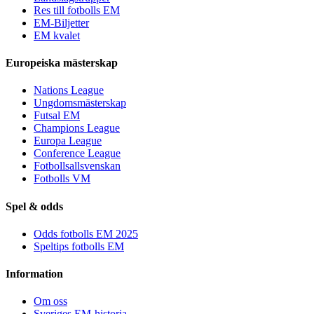
Res till fotbolls EM
EM-Biljetter
EM kvalet
Europeiska mästerskap
Nations League
Ungdomsmästerskap
Futsal EM
Champions League
Europa League
Conference League
Fotbollsallsvenskan
Fotbolls VM
Spel & odds
Odds fotbolls EM 2025
Speltips fotbolls EM
Information
Om oss
Sveriges EM-historia