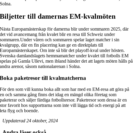
Solna.
Biljetter till damernas EM-kvalmöten
Nästa Europamästerskap för damerna blir under sommaren 2025, där
det vid avancemang från kvalet blir en resa till Schweiz under
sommaren.Under våren och sommaren spelar laget matcher i sin
kvalgrupp, där en fin placering kan ge en direktplats till
Europamästerskapet. Om inte så blir det playoff-kval under hösten.
Svenska damlandslagets hemmamatcher under kvalet till fotbolls EM
spelas på Gamla Ullevi, men ibland händer det att lagets möten hålls på
andra arenor, såsom nationalarenan i Solna.
Boka paketresor till kvalmatcherna
För den som vill kunna boka allt som har med en EM-resa att göra på
en och samma gång finns det idag en mängd olika företag som
paketerar och säljer färdiga fotbollsresor. Paketresor som dessa är en
stor favorit hos supportrarna som inte vill lägga tid och energi på att
leta flyg och boende.
Uppdaterad 24 oktober, 2024
Andra läser också