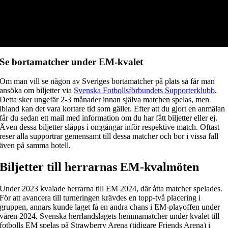
Se bortamatcher under EM-kvalet
Om man vill se någon av Sveriges bortamatcher på plats så får man
ansöka om biljetter via
Svenska Fotbollsförbundets Supporterklubb
.
Detta sker ungefär 2-3 månader innan själva matchen spelas, men
ibland kan det vara kortare tid som gäller. Efter att du gjort en anmälan
får du sedan ett mail med information om du har fått biljetter eller ej.
Även dessa biljetter släpps i omgångar inför respektive match. Oftast
reser alla supportrar gemensamt till dessa matcher och bor i vissa fall
även på samma hotell.
Biljetter till herrarnas EM-kvalmöten
Under 2023 kvalade herrarna till EM 2024, där åtta matcher spelades.
För att avancera till turneringen krävdes en topp-två placering i
gruppen, annars kunde laget få en andra chans i EM-playoffen under
våren 2024. Svenska herrlandslagets hemmamatcher under kvalet till
fotbolls EM spelas på Strawberry Arena (tidigare Friends Arena) i