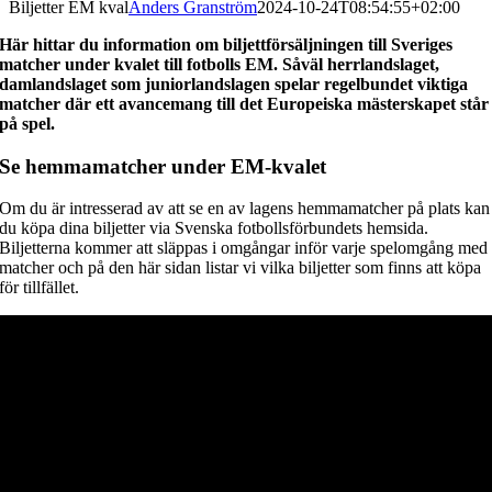
Biljetter EM kval
Anders Granström
2024-10-24T08:54:55+02:00
Här hittar du information om biljettförsäljningen till Sveriges
matcher under kvalet till fotbolls EM. Såväl herrlandslaget,
damlandslaget som juniorlandslagen spelar regelbundet viktiga
matcher där ett avancemang till det Europeiska mästerskapet står
på spel.
Se hemmamatcher under EM-kvalet
Om du är intresserad av att se en av lagens hemmamatcher på plats kan
du köpa dina biljetter via Svenska fotbollsförbundets hemsida.
Biljetterna kommer att släppas i omgångar inför varje spelomgång med
matcher och på den här sidan listar vi vilka biljetter som finns att köpa
för tillfället.