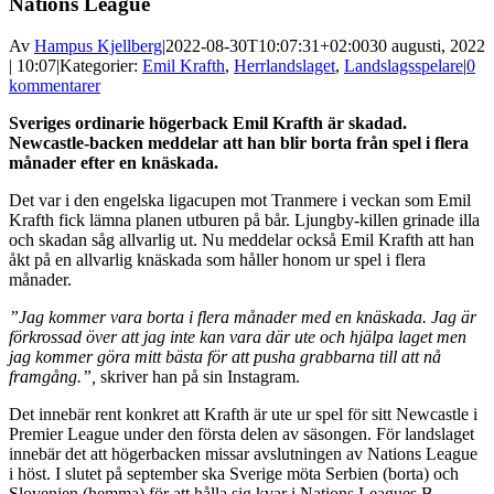
Nations League
Av
Hampus Kjellberg
|
2022-08-30T10:07:31+02:00
30 augusti, 2022
| 10:07
|
Kategorier:
Emil Krafth
,
Herrlandslaget
,
Landslagsspelare
|
0
kommentarer
Sveriges ordinarie högerback Emil Krafth är skadad.
Newcastle-backen meddelar att han blir borta från spel i flera
månader efter en knäskada.
Det var i den engelska ligacupen mot Tranmere i veckan som Emil
Krafth fick lämna planen utburen på bår. Ljungby-killen grinade illa
och skadan såg allvarlig ut. Nu meddelar också Emil Krafth att han
åkt på en allvarlig knäskada som håller honom ur spel i flera
månader.
”Jag kommer vara borta i flera månader med en knäskada. Jag är
förkrossad över att jag inte kan vara där ute och hjälpa laget men
jag kommer göra mitt bästa för att pusha grabbarna till att nå
framgång.”,
skriver han på sin Instagram.
Det innebär rent konkret att Krafth är ute ur spel för sitt Newcastle i
Premier League under den första delen av säsongen. För landslaget
innebär det att högerbacken missar avslutningen av Nations League
i höst. I slutet på september ska Sverige möta Serbien (borta) och
Slovenien (hemma) för att hålla sig kvar i Nations Leagues B-