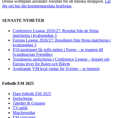
Denna webbplats använder Akismet för att minska skräppost.
Lär
dig om hur din kommentarsdata bearbetas
.
SENASTE NYHETER
Conference League 2026/27: Resultat från de första
matcherna i kvalomgång 3
Europa League 2026/27: Resultaten från första matcherna i
kvalomgång 3
P10-landslaget får tuffa möten i Norge – se truppen till
Scandinavian Friendlies
Torsdagens spelschema i Conference League – hoppet om
Europa lever för Bajen och Blåvitt
Avgörande VM-kval väntar för Sverige – se truppen
Fotbolls EM 2025
Dam fotbolls EM 2025
Spelschema
Tabeller & Grupper
TV-tablå
Matchresultat
EM-slutspelet