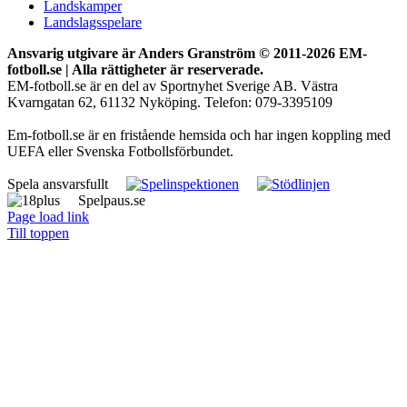
Landskamper
Landslagsspelare
Ansvarig utgivare är Anders Granström © 2011-
2026 EM-
fotboll.se | Alla rättigheter är reserverade.
EM-fotboll.se är en del av Sportnyhet Sverige AB. Västra
Kvarngatan 62, 61132 Nyköping. Telefon: 079-3395109
Em-fotboll.se är en fristående hemsida och har ingen koppling med
UEFA eller Svenska Fotbollsförbundet.
Spela ansvarsfullt
Spelpaus.se
Page load link
Till toppen