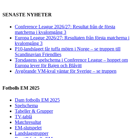
SENASTE NYHETER
Conference League 2026/27: Resultat från de första
matcherna i kvalomgång 3
Europa League 2026/27: Resultaten från första matcherna i
kvalomgång 3
P10-landslaget får tuffa möten i Norge – se truppen till
Scandinavian Friendlies
Torsdagens spelschema i Conference League – hoppet om
Europa lever för Bajen och Blåvitt
Avgörande VM-kval väntar för Sverige – se truppen
Fotbolls EM 2025
Dam fotbolls EM 2025
Spelschema
Tabeller & Grupper
TV-tablå
Matchresultat
EM-slutspelet
Landslagstrupper