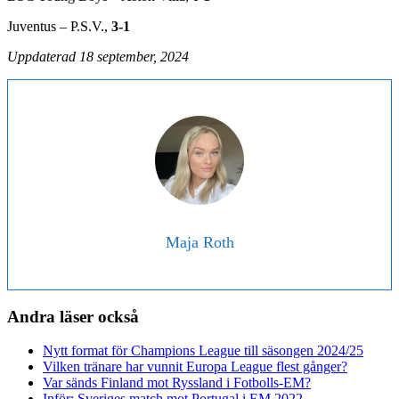
Juventus – P.S.V.,
3-1
Uppdaterad 18 september, 2024
Maja Roth
Andra läser också
Nytt format för Champions League till säsongen 2024/25
Vilken tränare har vunnit Europa League flest gånger?
Var sänds Finland mot Ryssland i Fotbolls-EM?
Inför: Sveriges match mot Portugal i EM 2022