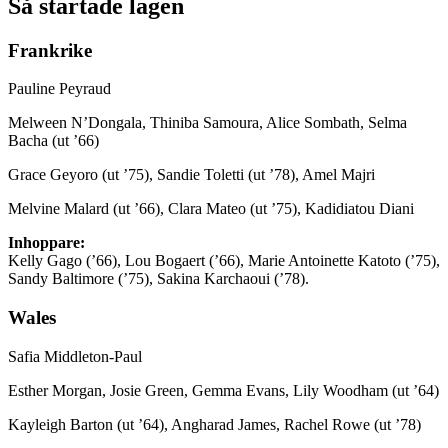
Så startade lagen
Frankrike
Pauline Peyraud
Melween N’Dongala, Thiniba Samoura, Alice Sombath, Selma
Bacha (ut ’66)
Grace Geyoro (ut ’75), Sandie Toletti (ut ’78), Amel Majri
Melvine Malard (ut ’66), Clara Mateo (ut ’75), Kadidiatou Diani
Inhoppare:
Kelly Gago (’66), Lou Bogaert (’66), Marie Antoinette Katoto (’75),
Sandy Baltimore (’75), Sakina Karchaoui (’78).
Wales
Safia Middleton-Paul
Esther Morgan, Josie Green, Gemma Evans, Lily Woodham (ut ’64)
Kayleigh Barton (ut ’64), Angharad James, Rachel Rowe (ut ’78)