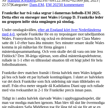
Av
Hampus Kjellberg
|
2025-07-09T22:59:02+02:00
9 juli, 2025 |
22:57
|
Kategorier:
Dam-EM
,
EM 2025
|
0 kommentarer
Frankrike har två raka segrar i damernas fotbolls-EM 2025.
Detta efter en storseger mot Wales i Grupp D. Frankrike leder
nu gruppen inför sista omgången på söndag.
Under onsdagskvällen,
efter att England kört över Nederländerna
med 4-0
, spelade Frankrike för en ny trepoängare mot tabelljumbon
Wales. Fransyskorna fick sig också en drömstart när Clara Mateo
satte dit 1-0 efter bara åtta minuter. Sex minuter senare skulle Wales
komma in på måltavlan för första gången i
mästerskapssammanhang. Och vem skulle det då vara om inte Jess
Fishlock? Den 38-åriga stjärnan, som alltså mästerskapsdebuterar,
rullade in 1-1 efter en tilltrasslad situation till ett högt jubel för hela
fotbollsnationen.
Frankrike drev matchen framåt i första halvlek men Wales krigade
på bra och hade ett par hyfsade kontingslägen. I slutet av halvleken
var det dock Frankrike som fick utdelning när man tilldelades en
straff. Från elva meter stegade då Kadidiatou Diani upp och rullade
med viss tveksamhet in 2-1 för Frankrike precis innan paus.
Tidigt in i andra halvlek slarvade Wales i uppbyggnadsspelet, där
man var modiga matchen igenom. Man blev till slut lite övermodiga
när målvakten Safia Middleton tog för lång tid på sig för att se en