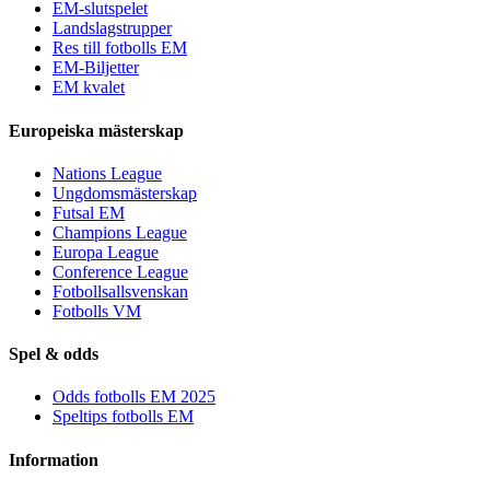
EM-slutspelet
Landslagstrupper
Res till fotbolls EM
EM-Biljetter
EM kvalet
Europeiska mästerskap
Nations League
Ungdomsmästerskap
Futsal EM
Champions League
Europa League
Conference League
Fotbollsallsvenskan
Fotbolls VM
Spel & odds
Odds fotbolls EM 2025
Speltips fotbolls EM
Information