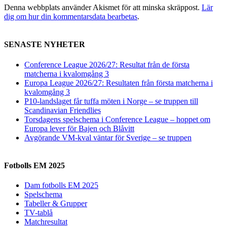
Denna webbplats använder Akismet för att minska skräppost.
Lär
dig om hur din kommentarsdata bearbetas
.
SENASTE NYHETER
Conference League 2026/27: Resultat från de första
matcherna i kvalomgång 3
Europa League 2026/27: Resultaten från första matcherna i
kvalomgång 3
P10-landslaget får tuffa möten i Norge – se truppen till
Scandinavian Friendlies
Torsdagens spelschema i Conference League – hoppet om
Europa lever för Bajen och Blåvitt
Avgörande VM-kval väntar för Sverige – se truppen
Fotbolls EM 2025
Dam fotbolls EM 2025
Spelschema
Tabeller & Grupper
TV-tablå
Matchresultat