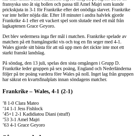
fransyska sno åt sig bollen och passa till Amel Majri som kunde
prickskjuta in 3-1 för Frankrike efter det onödiga slarvet. Frankrike
var inte heller nöjda där. Efter 18 minuter i andra halvlek gjorde
Frankrike 4-1 efter ett vackert spel som slutade med ett mål från
lagkaptenen Grace Geyoro.
Det blev sedermera inga fler mål i matchen. Frankrike spelade av
matchen på ett framgångsrikt vis och tog en fin seger med 4-1.
Wales gjorde sitt bästa för att stå upp men det räckte inte mot ett
starkt franskt landslag.
På söndag, den 13 juli, spelas den sista omgången i Grupp D.
Frankrike leder gruppen på sex poäng, England och Nederländerna
följer på tre poäng vardera före Wales på noll. Inget lag från gruppen
har säkrat en kvartsfinalplats innan söndagens matcher.
Frankrike – Wales, 4-1 (2-1)
’8 1-0 Clara Mateo
’14 1-1 Jess Fishlock
’45+1 2-1 Kadidiatou Diani (straff)
’53 3-1 Amel Majri
’63 4-1 Grace Geyoro