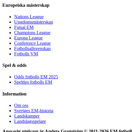
Europeiska mästerskap
Nations League
Ungdomsmästerskap
Futsal EM
Champions League
Europa League
Conference League
Fotbollsallsvenskan
Fotbolls VM
Spel & odds
Odds fotbolls EM 2025
Speltips fotbolls EM
Information
Om oss
Sveriges EM-historia
Landskamper
Landslagsspelare
Ansvarig utgivare är Anders Granström © 2011-
2026 EM-fotboll.