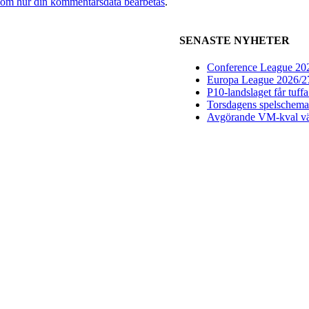
 om hur din kommentarsdata bearbetas
.
SENASTE NYHETER
Conference League 2026
Europa League 2026/27:
P10-landslaget får tuff
Torsdagens spelschema 
Avgörande VM-kval vän