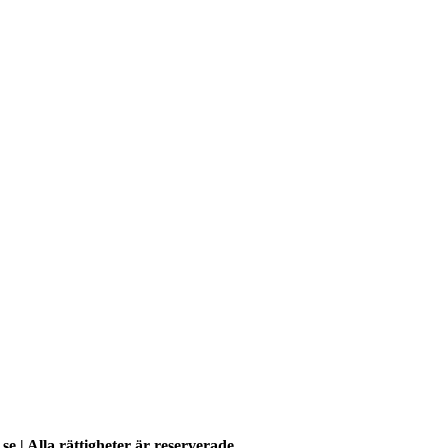
se | Alla rättigheter är reserverade.