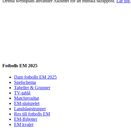
Denna webbplats använder Akismet för att minska skräppost.
Lär dig
Fotbolls EM 2025
Dam fotbolls EM 2025
Spelschema
Tabeller & Grupper
TV-tablå
Matchresultat
EM-slutspelet
Landslagstrupper
Res till fotbolls EM
EM-Biljetter
EM kvalet