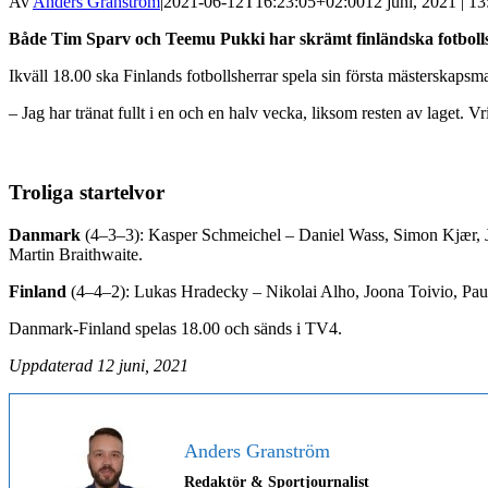
Av
Anders Granström
|
2021-06-12T16:23:05+02:00
12 juni, 2021 | 13
Både Tim Sparv och Teemu Pukki har skrämt finländska fotbolls
Ikväll 18.00 ska Finlands fotbollsherrar spela sin första mästerskapsma
– Jag har tränat fullt i en och en halv vecka, liksom resten av laget. V
Troliga startelvor
Danmark
(4–3–3): Kasper Schmeichel – Daniel Wass, Simon Kjær, J
Martin Braithwaite.
Finland
(4–4–2): Lukas Hradecky – Nikolai Alho, Joona Toivio, Pau
Danmark-Finland spelas 18.00 och sänds i TV4.
Uppdaterad 12 juni, 2021
Anders Granström
Redaktör & Sportjournalist