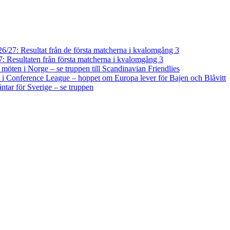
/27: Resultat från de första matcherna i kvalomgång 3
 Resultaten från första matcherna i kvalomgång 3
a möten i Norge – se truppen till Scandinavian Friendlies
i Conference League – hoppet om Europa lever för Bajen och Blåvitt
tar för Sverige – se truppen