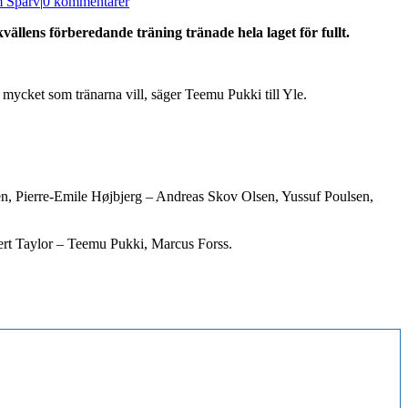
 Sparv
|
0 kommentarer
lens förberedande träning tränade hela laget för fullt.
så mycket som tränarna vill, säger Teemu Pukki till Yle.
, Pierre-Emile Højbjerg – Andreas Skov Olsen, Yussuf Poulsen,
rt Taylor – Teemu Pukki, Marcus Forss.