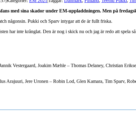
:57
|
Kategorier:
EM 2021
|
Taggar:
Danmark
,
Finland
,
Teemu Pukki
,
Tim
fans med sina skador under EM-uppladdningen. Men på fredagskväl
tch någonsin. Pukki och Sparv intygar att de är fullt friska.
risten har inte krånglat. Den är nog i skick nu och jag är redo att spela 
annik Vestergaard, Joakim Mæhle – Thomas Delaney, Christian Eriksen
lus Arajuuri, Jere Uronen – Robin Lod, Glen Kamara, Tim Sparv, Robe